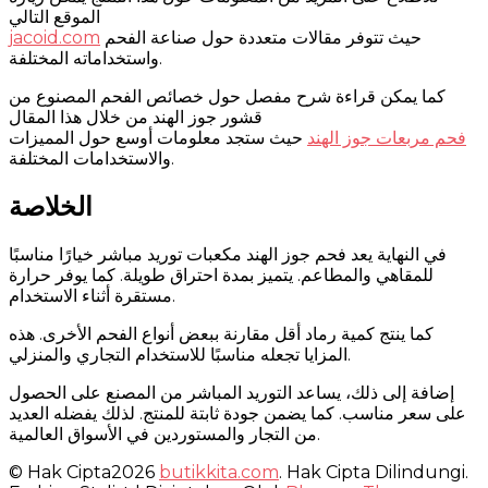
الموقع التالي
حيث تتوفر مقالات متعددة حول صناعة الفحم
jacoid.com
واستخداماته المختلفة.
كما يمكن قراءة شرح مفصل حول خصائص الفحم المصنوع من
قشور جوز الهند من خلال هذا المقال
فحم مربعات جوز الهند
حيث ستجد معلومات أوسع حول المميزات
والاستخدامات المختلفة.
الخلاصة
في النهاية يعد فحم جوز الهند مكعبات توريد مباشر خيارًا مناسبًا
للمقاهي والمطاعم. يتميز بمدة احتراق طويلة. كما يوفر حرارة
مستقرة أثناء الاستخدام.
كما ينتج كمية رماد أقل مقارنة ببعض أنواع الفحم الأخرى. هذه
المزايا تجعله مناسبًا للاستخدام التجاري والمنزلي.
إضافة إلى ذلك، يساعد التوريد المباشر من المصنع على الحصول
على سعر مناسب. كما يضمن جودة ثابتة للمنتج. لذلك يفضله العديد
من التجار والمستوردين في الأسواق العالمية.
© Hak Cipta2026
butikkita.com
. Hak Cipta Dilindungi.