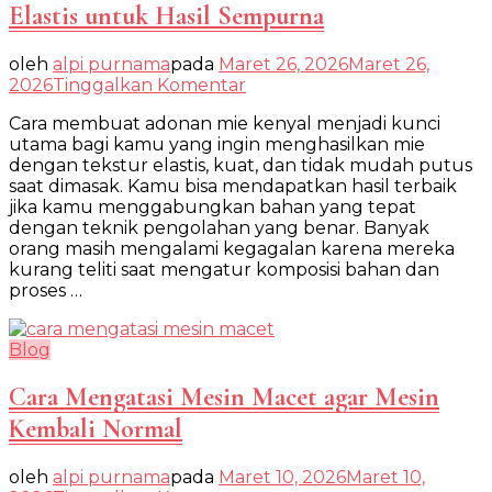
Elastis untuk Hasil Sempurna
oleh
alpi purnama
pada
Maret 26, 2026
Maret 26,
pada
2026
Tinggalkan Komentar
Cara
Cara membuat adonan mie kenyal menjadi kunci
Membuat
utama bagi kamu yang ingin menghasilkan mie
Adonan
dengan tekstur elastis, kuat, dan tidak mudah putus
Mie
saat dimasak. Kamu bisa mendapatkan hasil terbaik
Kenyal
jika kamu menggabungkan bahan yang tepat
dan
dengan teknik pengolahan yang benar. Banyak
Elastis
orang masih mengalami kegagalan karena mereka
untuk
kurang teliti saat mengatur komposisi bahan dan
Hasil
proses …
Sempurna
Blog
Cara Mengatasi Mesin Macet agar Mesin
Kembali Normal
oleh
alpi purnama
pada
Maret 10, 2026
Maret 10,