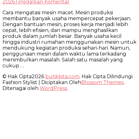
pada
2026
Tinggalkan Komentar
Cara
Cara mengatasi mesin macet. Mesin produksi
Mengatasi
membantu banyak usaha mempercepat pekerjaan.
Mesin
Dengan bantuan mesin, proses kerja menjadi lebih
Macet
cepat, lebih efisien, dan mampu menghasilkan
agar
produk dalam jumlah besar. Banyak usaha kecil
Mesin
hingga industri rumahan menggunakan mesin untuk
Kembali
mendukung kegiatan produksi sehari-hari. Namun,
Normal
penggunaan mesin dalam waktu lama terkadang
menimbulkan masalah. Salah satu masalah yang
cukup …
© Hak Cipta2026
butikkita.com
. Hak Cipta Dilindungi.
Fashion Stylist | Diciptakan Oleh
Blossom Themes
.
Ditenagai oleh
WordPress
.