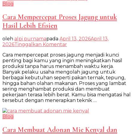
Blog
Cara Mempercepat Proses Jagung untuk
Hasil Lebih Efisien
oleh
alpi purnama
pada
April 13, 2026
April 13,
pada
2026
Tinggalkan Komentar
Cara
Cara mempercepat proses jagung menjadi kunci
Mempercepat
penting bagi kamu yang ingin meningkatkan hasil
Proses
produksi tanpa harus menambah waktu kerja.
Jagung
Banyak pelaku usaha mengolah jagung untuk
untuk
berbagai kebutuhan seperti pakan ternak, tepung,
Hasil
hingga bahan olahan makanan. Proses yang lambat
Lebih
sering menghambat produksi dan membuat
Efisien
pekerjaan terasa lebih berat. Kamu bisa mengatasi hal
tersebut dengan menerapkan teknik …
Blog
Cara Membuat Adonan Mie Kenyal dan