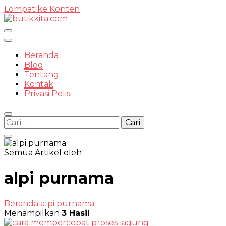
Lompat ke Konten
Temukan Semua Disini!
Beranda
Blog
Tentang
Kontak
butikkit
Privasi Polisi
Cari
untuk:
Semua Artikel oleh
alpi purnama
Beranda
alpi purnama
Menampilkan
3 Hasil