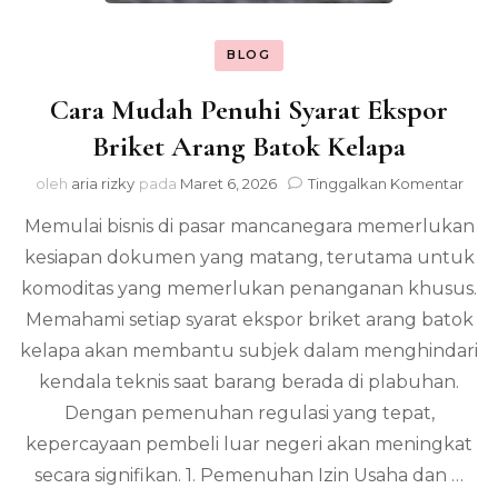
BLOG
Cara Mudah Penuhi Syarat Ekspor
Briket Arang Batok Kelapa
pad
oleh
aria rizky
pada
Maret 6, 2026
Tinggalkan Komentar
Cara
Memulai bisnis di pasar mancanegara memerlukan
Mud
Pen
kesiapan dokumen yang matang, terutama untuk
Syar
komoditas yang memerlukan penanganan khusus.
Eksp
Brik
Memahami setiap syarat ekspor briket arang batok
Ara
kelapa akan membantu subjek dalam menghindari
Bat
kendala teknis saat barang berada di plabuhan.
Kela
Dengan pemenuhan regulasi yang tepat,
kepercayaan pembeli luar negeri akan meningkat
secara signifikan. 1. Pemenuhan Izin Usaha dan …