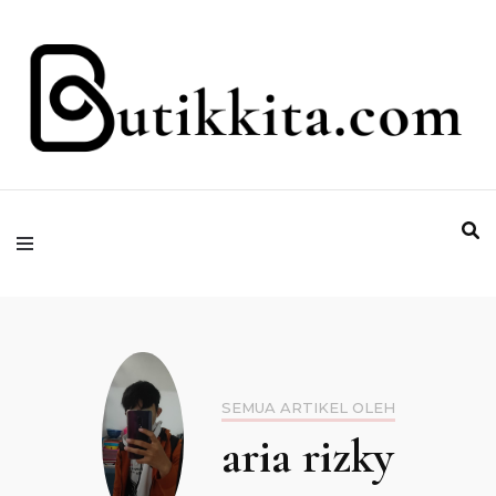
Temukan Semua Disini!
butikkita.com
SEMUA ARTIKEL OLEH
aria rizky