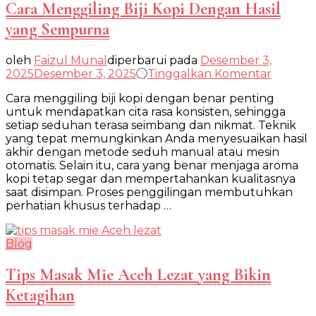
Cara Menggiling Biji Kopi Dengan Hasil
yang Sempurna
oleh
Faizul Munal
diperbarui pada
Desember 3,
pada
2025
Desember 3, 2025
Tinggalkan Komentar
Cara
Cara menggiling biji kopi dengan benar penting
Menggil
untuk mendapatkan cita rasa konsisten, sehingga
Biji
setiap seduhan terasa seimbang dan nikmat. Teknik
Kopi
yang tepat memungkinkan Anda menyesuaikan hasil
Denga
akhir dengan metode seduh manual atau mesin
Hasil
otomatis. Selain itu, cara yang benar menjaga aroma
yang
kopi tetap segar dan mempertahankan kualitasnya
Sempu
saat disimpan. Proses penggilingan membutuhkan
perhatian khusus terhadap …
Blog
Tips Masak Mie Aceh Lezat yang Bikin
Ketagihan