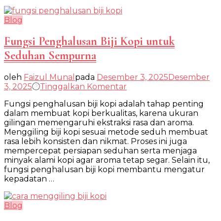
Blog
Fungsi Penghalusan Biji Kopi untuk
Seduhan Sempurna
oleh
Faizul Munal
pada
Desember 3, 2025
Desember
pada
3, 2025
Tinggalkan Komentar
Fungsi
Fungsi penghalusan biji kopi adalah tahap penting
Penghalusan
dalam membuat kopi berkualitas, karena ukuran
Biji
gilingan memengaruhi ekstraksi rasa dan aroma.
Kopi
Menggiling biji kopi sesuai metode seduh membuat
untuk
rasa lebih konsisten dan nikmat. Proses ini juga
Seduhan
mempercepat persiapan seduhan serta menjaga
Sempurna
minyak alami kopi agar aroma tetap segar. Selain itu,
fungsi penghalusan biji kopi membantu mengatur
kepadatan …
Blog