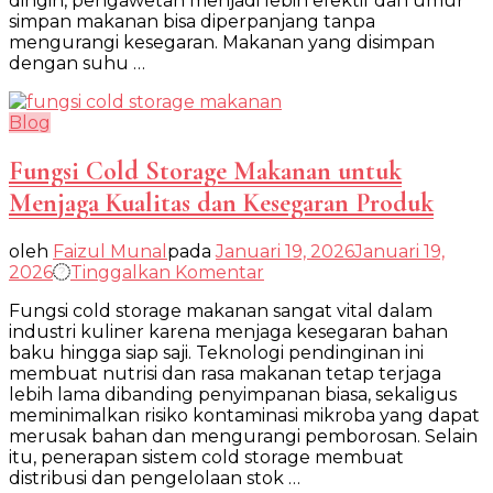
dingin, pengawetan menjadi lebih efektif dan umur
dan
simpan makanan bisa diperpanjang tanpa
Aman
mengurangi kesegaran. Makanan yang disimpan
dengan suhu …
Blog
Fungsi Cold Storage Makanan untuk
Menjaga Kualitas dan Kesegaran Produk
oleh
Faizul Munal
pada
Januari 19, 2026
Januari 19,
pada
2026
Tinggalkan Komentar
Fungsi
Fungsi cold storage makanan sangat vital dalam
Cold
industri kuliner karena menjaga kesegaran bahan
Storage
baku hingga siap saji. Teknologi pendinginan ini
Makanan
membuat nutrisi dan rasa makanan tetap terjaga
untuk
lebih lama dibanding penyimpanan biasa, sekaligus
Menjaga
meminimalkan risiko kontaminasi mikroba yang dapat
Kualitas
merusak bahan dan mengurangi pemborosan. Selain
dan
itu, penerapan sistem cold storage membuat
Kesegaran
distribusi dan pengelolaan stok …
Produk