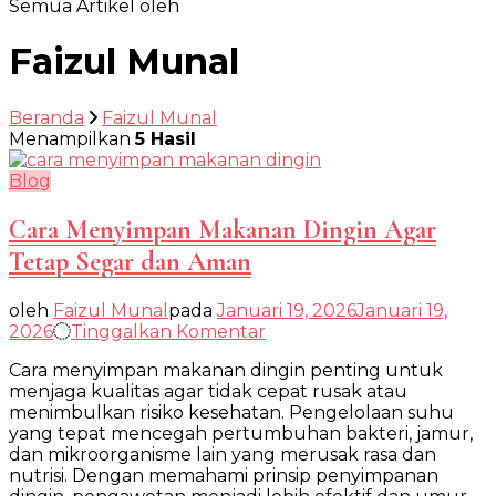
Semua Artikel oleh
Faizul Munal
Beranda
Faizul Munal
Menampilkan
5 Hasil
Blog
Cara Menyimpan Makanan Dingin Agar
Tetap Segar dan Aman
oleh
Faizul Munal
pada
Januari 19, 2026
Januari 19,
pada
2026
Tinggalkan Komentar
Cara
Cara menyimpan makanan dingin penting untuk
Menyimpan
menjaga kualitas agar tidak cepat rusak atau
Makanan
menimbulkan risiko kesehatan. Pengelolaan suhu
Dingin
yang tepat mencegah pertumbuhan bakteri, jamur,
Agar
dan mikroorganisme lain yang merusak rasa dan
Tetap
nutrisi. Dengan memahami prinsip penyimpanan
Segar