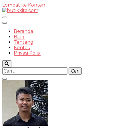
Lompat ke Konten
Temukan Semua Disini!
Beranda
Blog
Tentang
Kontak
butikkit
Privasi Polisi
Cari
untuk: