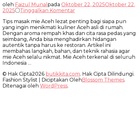
oleh
Faizul Munal
pada
Oktober 22, 2025
Oktober 22,
pada
2025
Tinggalkan Komentar
Tips
Tips masak mie Aceh lezat penting bagi siapa pun
Masak
yang ingin menikmati kuliner Aceh asli di rumah.
Mie
Dengan aroma rempah khas dan cita rasa pedas yang
Aceh
seimbang, Anda bisa menghadirkan hidangan
Lezat
autentik tanpa harus ke restoran. Artikel ini
yang
membahas langkah, bahan, dan teknik rahasia agar
Bikin
mie Aceh selalu nikmat. Mie Aceh terkenal di seluruh
Ketagihan
Indonesia …
© Hak Cipta2026
butikkita.com
. Hak Cipta Dilindungi.
Fashion Stylist | Diciptakan Oleh
Blossom Themes
.
Ditenagai oleh
WordPress
.