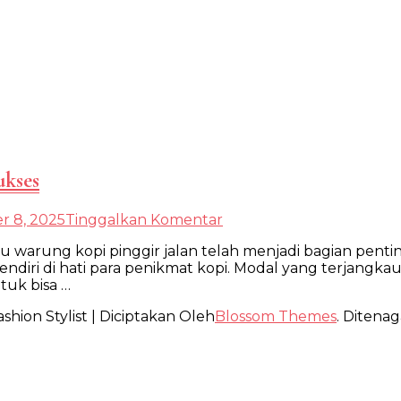
ukses
pada
r 8, 2025
Tinggalkan Komentar
Strategi
arung kopi pinggir jalan telah menjadi bagian penting 
Membangun
ndiri di hati para penikmat kopi. Modal yang terjangkau
Warkop
tuk bisa …
Pinggir
Jalan
shion Stylist | Diciptakan Oleh
Blossom Themes
. Ditenag
Sukses