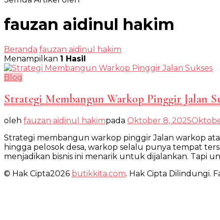
fauzan aidinul hakim
Beranda
fauzan aidinul hakim
Menampilkan
1 Hasil
Blog
Strategi Membangun Warkop Pinggir Jalan S
oleh
fauzan aidinul hakim
pada
Oktober 8, 2025
Oktobe
Strategi membangun warkop pinggir Jalan warkop atau w
hingga pelosok desa, warkop selalu punya tempat terse
menjadikan bisnis ini menarik untuk dijalankan. Tapi un
© Hak Cipta2026
butikkita.com
. Hak Cipta Dilindungi.
Fa