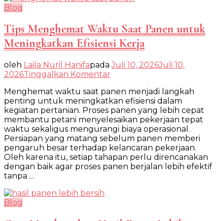
Blog
Tips Menghemat Waktu Saat Panen untuk
Meningkatkan Efisiensi Kerja
oleh
Laila Nuril Hanifa
pada
Juli 10, 2026
Juli 10,
pada
2026
Tinggalkan Komentar
Tips
Menghemat waktu saat panen menjadi langkah
Menghemat
penting untuk meningkatkan efisiensi dalam
Waktu
kegiatan pertanian. Proses panen yang lebih cepat
Saat
membantu petani menyelesaikan pekerjaan tepat
Panen
waktu sekaligus mengurangi biaya operasional.
untuk
Persiapan yang matang sebelum panen memberi
Meningkatkan
pengaruh besar terhadap kelancaran pekerjaan.
Efisiensi
Oleh karena itu, setiap tahapan perlu direncanakan
Kerja
dengan baik agar proses panen berjalan lebih efektif
tanpa …
Blog