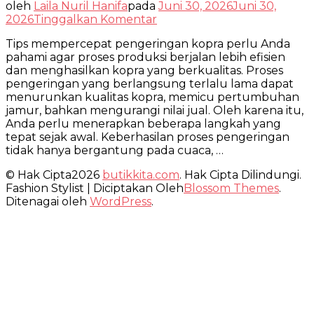
oleh
Laila Nuril Hanifa
pada
Juni 30, 2026
Juni 30,
pada
2026
Tinggalkan Komentar
Tips
Tips mempercepat pengeringan kopra perlu Anda
Mempercepat
pahami agar proses produksi berjalan lebih efisien
Pengeringan
dan menghasilkan kopra yang berkualitas. Proses
Kopra
pengeringan yang berlangsung terlalu lama dapat
agar
menurunkan kualitas kopra, memicu pertumbuhan
Nilai
jamur, bahkan mengurangi nilai jual. Oleh karena itu,
Jual
Anda perlu menerapkan beberapa langkah yang
Meningkat
tepat sejak awal. Keberhasilan proses pengeringan
tidak hanya bergantung pada cuaca, …
© Hak Cipta2026
butikkita.com
. Hak Cipta Dilindungi.
Fashion Stylist | Diciptakan Oleh
Blossom Themes
.
Ditenagai oleh
WordPress
.