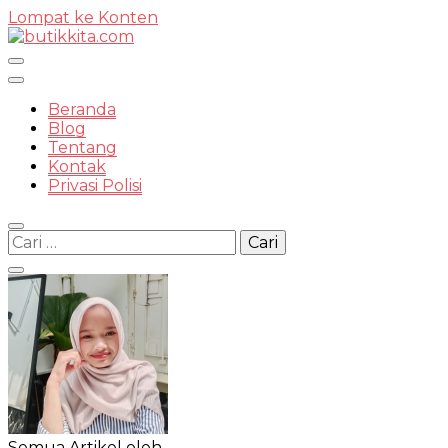
Lompat ke Konten
Temukan Semua Disini!
Beranda
Blog
Tentang
Kontak
butikkit
Privasi Polisi
Cari
untuk:
Semua Artikel oleh