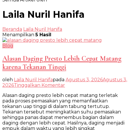
Laila Nuril Hanifa
Beranda
Laila Nuril Hanifa
Menampilkan
5 Hasil
Blog
Alasan Daging Presto Lebih Cepat Matang
karena Tekanan Tinggi
oleh
Laila Nuril Hanifa
pada
Agustus 3, 2026
Agustus 3,
pada
2026
Tinggalkan Komentar
Alasan
Alasan daging presto lebih cepat matang terletak
Daging
pada proses pemasakan yang memanfaatkan
Presto
tekanan uap tinggi di dalam tabung tertutup.
Lebih
Tekanan tersebut meningkatkan suhu pemasakan
Cepat
sehingga panas dapat menembus bagian dalam
Matang
daging dengan lebih cepat. Hasilnya, daging menjadi
karena
empuk dalam waktu yang lebih singkat
Tekanan