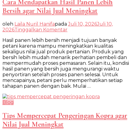
Cara Mendapatkan Hasil Panen Lebih
Bersih agar Nilai Jual Meningkat
oleh
Laila Nuril Hanifa
pada
Juli 10, 2026
Juli 10,
pada
2026
Tinggalkan Komentar
Cara
Hasil panen lebih bersih menjadi tujuan banyak
Mendapatkan
petani karena mampu meningkatkan kualitas
Hasil
sekaligus nilai jual produk pertanian. Produk yang
Panen
bersih lebih mudah menarik perhatian pembeli dan
Lebih
mempermudah proses pemasaran. Selain itu, kondisi
Bersih
hasil panen yang bersih juga mengurangi waktu
agar
penyortiran setelah proses panen selesai. Untuk
Nilai
mencapainya, petani perlu memperhatikan setiap
Jual
tahapan panen dengan baik. Mulai …
Meningkat
Blog
Tips Mempercepat Pengeringan Kopra agar
Nilai Jual Meningkat