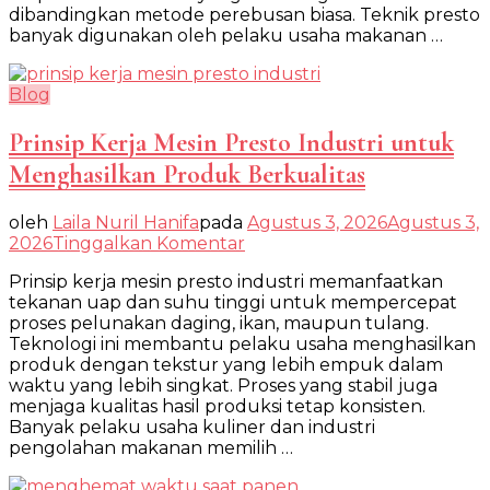
dibandingkan metode perebusan biasa. Teknik presto
Tinggi
banyak digunakan oleh pelaku usaha makanan …
Blog
Prinsip Kerja Mesin Presto Industri untuk
Menghasilkan Produk Berkualitas
oleh
Laila Nuril Hanifa
pada
Agustus 3, 2026
Agustus 3,
pada
2026
Tinggalkan Komentar
Prinsip
Prinsip kerja mesin presto industri memanfaatkan
Kerja
tekanan uap dan suhu tinggi untuk mempercepat
Mesin
proses pelunakan daging, ikan, maupun tulang.
Presto
Teknologi ini membantu pelaku usaha menghasilkan
Industri
produk dengan tekstur yang lebih empuk dalam
untuk
waktu yang lebih singkat. Proses yang stabil juga
Menghasilkan
menjaga kualitas hasil produksi tetap konsisten.
Produk
Banyak pelaku usaha kuliner dan industri
Berkualitas
pengolahan makanan memilih …