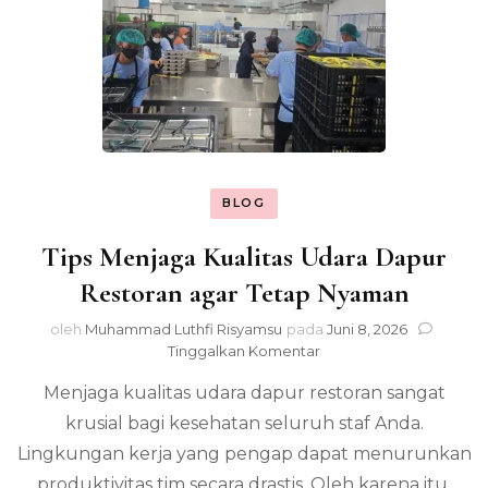
BLOG
Tips Menjaga Kualitas Udara Dapur
Restoran agar Tetap Nyaman
oleh
Muhammad Luthfi Risyamsu
pada
Juni 8, 2026
pada
Tinggalkan Komentar
Tips
Menjaga kualitas udara dapur restoran sangat
Menjaga
Kualitas
krusial bagi kesehatan seluruh staf Anda.
Udara
Lingkungan kerja yang pengap dapat menurunkan
Dapur
Restoran
produktivitas tim secara drastis. Oleh karena itu,