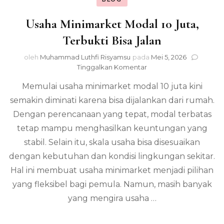
Usaha Minimarket Modal 10 Juta,
Terbukti Bisa Jalan
oleh
Muhammad Luthfi Risyamsu
pada
Mei 5, 2026
pada
Tinggalkan Komentar
Usaha
Memulai usaha minimarket modal 10 juta kini
Minimarket
Modal
semakin diminati karena bisa dijalankan dari rumah.
10
Dengan perencanaan yang tepat, modal terbatas
Juta,
Terbukti
tetap mampu menghasilkan keuntungan yang
Bisa
stabil. Selain itu, skala usaha bisa disesuaikan
Jalan
dengan kebutuhan dan kondisi lingkungan sekitar.
Hal ini membuat usaha minimarket menjadi pilihan
yang fleksibel bagi pemula. Namun, masih banyak
yang mengira usaha …