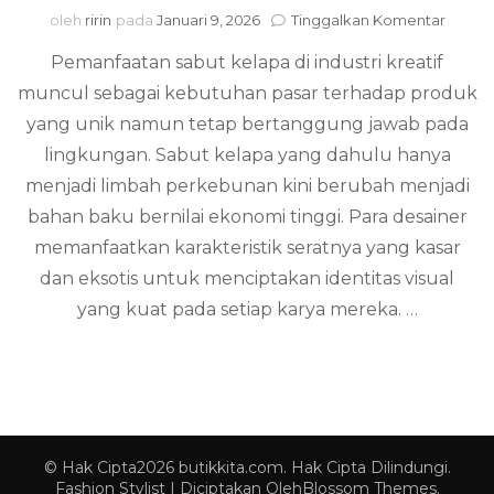
pada
oleh
ririn
pada
Januari 9, 2026
Tinggalkan Komentar
Peman
Pemanfaatan sabut kelapa di industri kreatif
Sabut
Kelap
muncul sebagai kebutuhan pasar terhadap produk
di
yang unik namun tetap bertanggung jawab pada
Indust
Kreati
lingkungan. Sabut kelapa yang dahulu hanya
Transf
menjadi limbah perkebunan kini berubah menjadi
Limba
bahan baku bernilai ekonomi tinggi. Para desainer
Menja
Produ
memanfaatkan karakteristik seratnya yang kasar
Prem
dan eksotis untuk menciptakan identitas visual
yang kuat pada setiap karya mereka. …
© Hak Cipta2026
butikkita.com
. Hak Cipta Dilindungi.
Fashion Stylist | Diciptakan Oleh
Blossom Themes
.