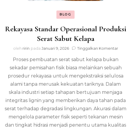
BLOG
Rekayasa Standar Operasional Produksi
Serat Sabut Kelapa
pada
oleh
ririn
pada
Januari 9, 2026
Tinggalkan Komentar
Rekay
Proses pembuatan serat sabut kelapa bukan
Stand
Operas
sekadar pemisahan fisik biasa melainkan sebuah
Produ
prosedur rekayasa untuk mengekstraksi selulosa
Serat
Sabut
alami tanpa merusak kekuatan tariknya. Dalam
Kelap
skala industri setiap tahapan bertujuan menjaga
integritas lignin yang memberikan daya tahan pada
serat terhadap degradasi lingkungan. Akurasi dalam
mengelola parameter fisik seperti tekanan mesin
dan tingkat hidrasi menjadi penentu utama kualitas