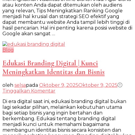
atau konten Anda dapat ditemukan oleh audiens
Google
yang relevan, Tips Meningkatkan Ranking Google
|
menjadi hal krusial dan strategi SEO efektif yang
Strategi
dapat membantu website Anda tampil lebih tinggi di
SEO
hasil pencarian. Hal ini penting karena posisi website di
Efektif
Google akan sangat …
Website
Blog
Edukasi Branding Digital | Kunci
Meningkatkan Identitas dan Bisnis
oleh
selsa
pada
Oktober 9, 2025
Oktober 9, 2025
pada
Tinggalkan Komentar
Edukasi
Di era digital saat ini, edukasi branding digital bukan
Branding
lagi sekadar pilihan, melainkan kebutuhan utama
Digital
bagi setiap bisnis yang ingin bertahan dan
|
berkembang. Edukasi tentang branding digital
Kunci
menjadi kunci untuk memahami bagaimana
Meningkatkan
membangun identitas bisnis secara konsisten dan
Identitas