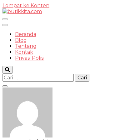
Lompat ke Konten
Temukan Semua Disini!
Beranda
Blog
Tentang
Kontak
butikkit
Privasi Polisi
Cari
untuk: