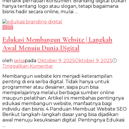
menarik perhatian konsumen. Branding digital bukan
dan
hanya tentang logo atau slogan, tetapi bagaimana
Bisnis
bisnis hadir secara online, mulai …
Blog
Edukasi Membangun Website | Langkah
Awal Menuju Dunia Digital
oleh
selsa
pada
Oktober 9, 2025
Oktober 9, 2025
pada
Tinggalkan Komentar
Edukasi
Membangun website kini menjadi keterampilan
Membangun
penting di era serba digital. Tidak hanya untuk
Website
programmer atau desainer, siapa pun bisa
|
mempelajarinya melalui berbagai sumber online
Langkah
maupun pelatihan. Artikel ini membahas pentingnya
Awal
edukasi membangun website, manfaatnya bagi
Menuju
individu dan bisnis. 4 Panduan Membuat Website SEO
Dunia
Berikut langkah-langkah dasar yang bisa dijadikan
Digital
awal menuju kesuksesan digital. Pentingnya Edukasi
…