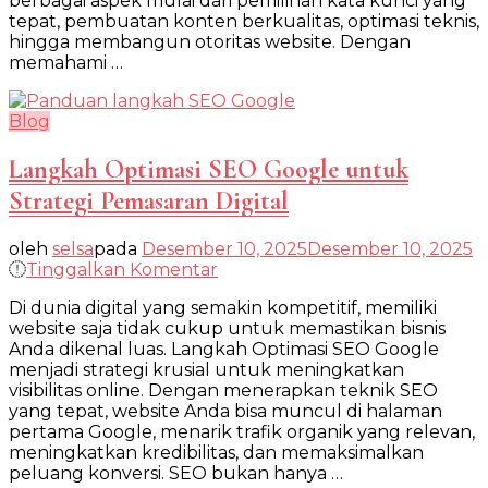
berbagai aspek mulai dari pemilihan kata kunci yang
Modern
tepat, pembuatan konten berkualitas, optimasi teknis,
yang
hingga membangun otoritas website. Dengan
Wajib
memahami …
Blog
Langkah Optimasi SEO Google untuk
Strategi Pemasaran Digital
oleh
selsa
pada
Desember 10, 2025
Desember 10, 2025
pada
Tinggalkan Komentar
Langkah
Di dunia digital yang semakin kompetitif, memiliki
Optimasi
website saja tidak cukup untuk memastikan bisnis
SEO
Anda dikenal luas. Langkah Optimasi SEO Google
Google
menjadi strategi krusial untuk meningkatkan
untuk
visibilitas online. Dengan menerapkan teknik SEO
Strategi
yang tepat, website Anda bisa muncul di halaman
Pemasaran
pertama Google, menarik trafik organik yang relevan,
Digital
meningkatkan kredibilitas, dan memaksimalkan
peluang konversi. SEO bukan hanya …