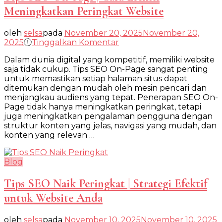
Meningkatkan Peringkat Website
oleh
selsa
pada
November 20, 2025
November 20,
pada
2025
Tinggalkan Komentar
Tips
Dalam dunia digital yang kompetitif, memiliki website
SEO
saja tidak cukup. Tips SEO On-Page sangat penting
On-
untuk memastikan setiap halaman situs dapat
Page
ditemukan dengan mudah oleh mesin pencari dan
|
menjangkau audiens yang tepat. Penerapan SEO On-
Cara
Page tidak hanya meningkatkan peringkat, tetapi
Efektif
juga meningkatkan pengalaman pengguna dengan
Meningkatkan
struktur konten yang jelas, navigasi yang mudah, dan
Peringkat
konten yang relevan …
Website
Blog
Tips SEO Naik Peringkat | Strategi Efektif
untuk Website Anda
oleh
selsa
pada
November 10, 2025
November 10, 2025