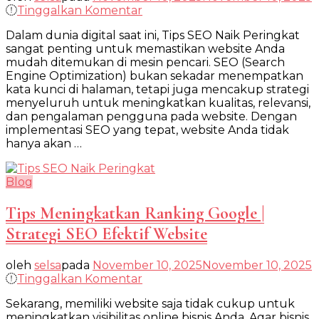
pada
Tinggalkan Komentar
Tips
Dalam dunia digital saat ini, Tips SEO Naik Peringkat
SEO
sangat penting untuk memastikan website Anda
Naik
mudah ditemukan di mesin pencari. SEO (Search
Peringkat
Engine Optimization) bukan sekadar menempatkan
|
kata kunci di halaman, tetapi juga mencakup strategi
Strategi
menyeluruh untuk meningkatkan kualitas, relevansi,
Efektif
dan pengalaman pengguna pada website. Dengan
untuk
implementasi SEO yang tepat, website Anda tidak
Website
hanya akan …
Anda
Blog
Tips Meningkatkan Ranking Google |
Strategi SEO Efektif Website
oleh
selsa
pada
November 10, 2025
November 10, 2025
pada
Tinggalkan Komentar
Tips
Sekarang, memiliki website saja tidak cukup untuk
Meningkatkan
meningkatkan visibilitas online bisnis Anda. Agar bisnis
Ranking