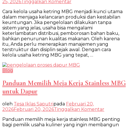
pada
25, 2026
Tinggalkan Komentar
Cara
Cara kelola usaha ketring MBG menjadi kunci utama
Kelola
dalam menjaga kelancaran produksi dan kestabilan
Usaha
keuntungan. Jika pengelolaan dilakukan tanpa
Ketring
sistem yang jelas, usaha bisa mengalami
MBG
keterlambatan distribusi, pemborosan bahan baku,
Bisnis
bahkan penurunan kualitas makanan. Oleh karena
Stabil
itu, Anda perlu menerapkan manajemen yang
dan
terstruktur dan disiplin sejak awal. Dengan cara
Menguntungkan
kelola usaha ketring MBG yang tepat, …
Blog
Panduan Memilih Meja Kerja Stainless MBG
untuk Dapur
oleh
Tesa Iklas Saputri
pada
Februari 20,
pada
2026
Februari 20, 2026
Tinggalkan Komentar
Panduan
Panduan memilih meja kerja stainless MBG penting
Memilih
bagi pemilik usaha kuliner yang ingin membangun
Meja