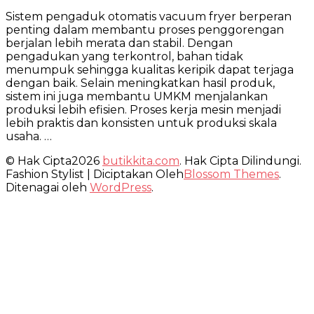
Sistem
Sistem pengaduk otomatis vacuum fryer berperan
Pengaduk
penting dalam membantu proses penggorengan
Otomatis
berjalan lebih merata dan stabil. Dengan
Vacuum
pengadukan yang terkontrol, bahan tidak
Fryer
menumpuk sehingga kualitas keripik dapat terjaga
Produksi
dengan baik. Selain meningkatkan hasil produk,
Lebih
sistem ini juga membantu UMKM menjalankan
Merata
produksi lebih efisien. Proses kerja mesin menjadi
lebih praktis dan konsisten untuk produksi skala
usaha. …
© Hak Cipta2026
butikkita.com
. Hak Cipta Dilindungi.
Fashion Stylist | Diciptakan Oleh
Blossom Themes
.
Ditenagai oleh
WordPress
.