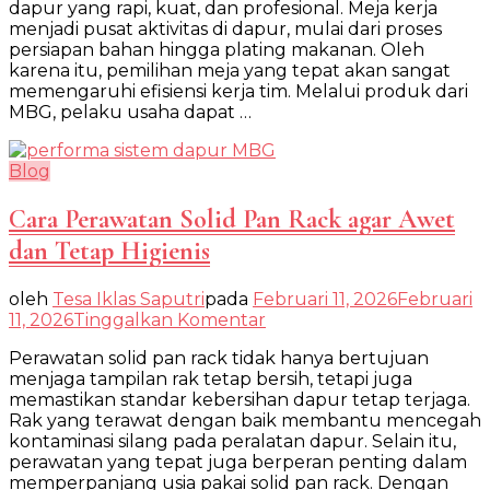
dapur yang rapi, kuat, dan profesional. Meja kerja
Kerja
menjadi pusat aktivitas di dapur, mulai dari proses
Stainless
persiapan bahan hingga plating makanan. Oleh
MBG
karena itu, pemilihan meja yang tepat akan sangat
untuk
memengaruhi efisiensi kerja tim. Melalui produk dari
Dapur
MBG, pelaku usaha dapat …
Blog
Cara Perawatan Solid Pan Rack agar Awet
dan Tetap Higienis
oleh
Tesa Iklas Saputri
pada
Februari 11, 2026
Februari
pada
11, 2026
Tinggalkan Komentar
Cara
Perawatan solid pan rack tidak hanya bertujuan
Perawatan
menjaga tampilan rak tetap bersih, tetapi juga
Solid
memastikan standar kebersihan dapur tetap terjaga.
Pan
Rak yang terawat dengan baik membantu mencegah
Rack
kontaminasi silang pada peralatan dapur. Selain itu,
agar
perawatan yang tepat juga berperan penting dalam
Awet
memperpanjang usia pakai solid pan rack. Dengan
dan