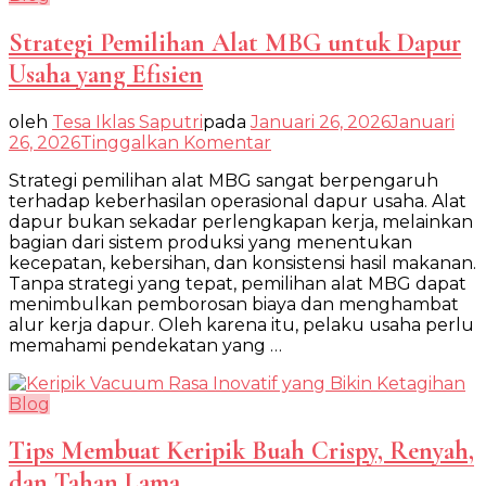
Strategi Pemilihan Alat MBG untuk Dapur
Usaha yang Efisien
oleh
Tesa Iklas Saputri
pada
Januari 26, 2026
Januari
pada
26, 2026
Tinggalkan Komentar
Strategi
Strategi pemilihan alat MBG sangat berpengaruh
Pemilihan
terhadap keberhasilan operasional dapur usaha. Alat
Alat
dapur bukan sekadar perlengkapan kerja, melainkan
MBG
bagian dari sistem produksi yang menentukan
untuk
kecepatan, kebersihan, dan konsistensi hasil makanan.
Dapur
Tanpa strategi yang tepat, pemilihan alat MBG dapat
Usaha
menimbulkan pemborosan biaya dan menghambat
yang
alur kerja dapur. Oleh karena itu, pelaku usaha perlu
Efisien
memahami pendekatan yang …
Blog
Tips Membuat Keripik Buah Crispy, Renyah,
dan Tahan Lama