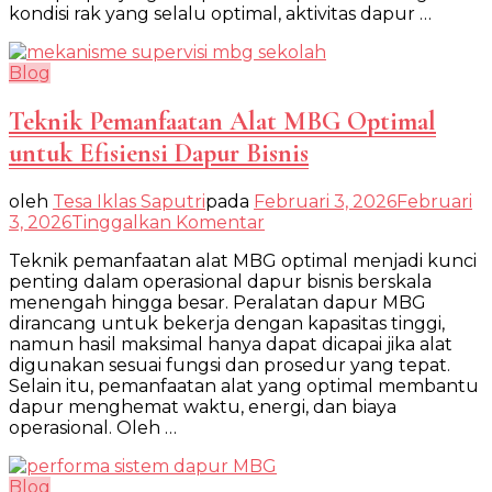
kondisi rak yang selalu optimal, aktivitas dapur …
Tetap
Higienis
Blog
Teknik Pemanfaatan Alat MBG Optimal
untuk Efisiensi Dapur Bisnis
oleh
Tesa Iklas Saputri
pada
Februari 3, 2026
Februari
pada
3, 2026
Tinggalkan Komentar
Teknik
Teknik pemanfaatan alat MBG optimal menjadi kunci
Pemanfaatan
penting dalam operasional dapur bisnis berskala
Alat
menengah hingga besar. Peralatan dapur MBG
MBG
dirancang untuk bekerja dengan kapasitas tinggi,
Optimal
namun hasil maksimal hanya dapat dicapai jika alat
untuk
digunakan sesuai fungsi dan prosedur yang tepat.
Efisiensi
Selain itu, pemanfaatan alat yang optimal membantu
Dapur
dapur menghemat waktu, energi, dan biaya
Bisnis
operasional. Oleh …
Blog