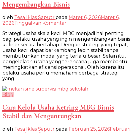
Mengembangkan Bisnis
oleh
Tesa Iklas Saputri
pada
Maret 6, 2026
Maret 6,
pada
2026
Tinggalkan Komentar
Strategi
Strategi usaha skala kecil MBG menjadi hal penting
Usaha
bagi pelaku usaha yang ingin mengembangkan bisnis
Skala
kuliner secara bertahap. Dengan strategi yang tepat,
Kecil
usaha kecil dapat berkembang lebih stabil tanpa
MBG
membutuhkan modal yang terlalu besar. Selain itu,
untuk
pengelolaan usaha yang terencana juga membantu
Mengembangkan
meningkatkan efisiensi operasional. Oleh karena itu,
Bisnis
pelaku usaha perlu memahami berbagai strategi
yang …
Blog
Cara Kelola Usaha Ketring MBG Bisnis
Stabil dan Menguntungkan
oleh
Tesa Iklas Saputri
pada
Februari 25, 2026
Februari