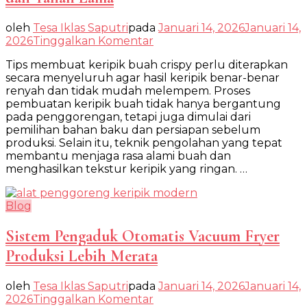
oleh
Tesa Iklas Saputri
pada
Januari 14, 2026
Januari 14,
pada
2026
Tinggalkan Komentar
Tips
Tips membuat keripik buah crispy perlu diterapkan
Membuat
secara menyeluruh agar hasil keripik benar-benar
Keripik
renyah dan tidak mudah melempem. Proses
Buah
pembuatan keripik buah tidak hanya bergantung
Crispy,
pada penggorengan, tetapi juga dimulai dari
Renyah,
pemilihan bahan baku dan persiapan sebelum
dan
produksi. Selain itu, teknik pengolahan yang tepat
Tahan
membantu menjaga rasa alami buah dan
Lama
menghasilkan tekstur keripik yang ringan. …
Blog
Sistem Pengaduk Otomatis Vacuum Fryer
Produksi Lebih Merata
oleh
Tesa Iklas Saputri
pada
Januari 14, 2026
Januari 14,
pada
2026
Tinggalkan Komentar