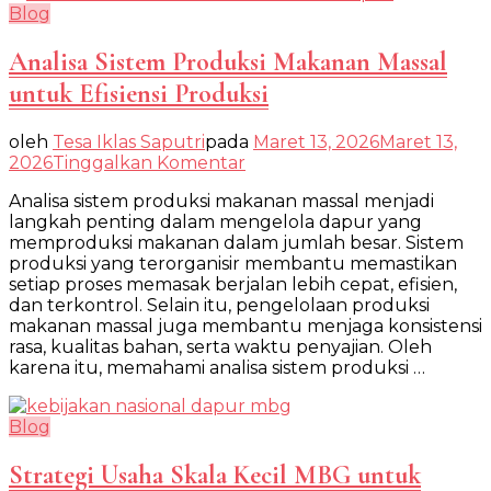
Blog
Analisa Sistem Produksi Makanan Massal
untuk Efisiensi Produksi
oleh
Tesa Iklas Saputri
pada
Maret 13, 2026
Maret 13,
pada
2026
Tinggalkan Komentar
Analisa
Analisa sistem produksi makanan massal menjadi
Sistem
langkah penting dalam mengelola dapur yang
Produksi
memproduksi makanan dalam jumlah besar. Sistem
Makanan
produksi yang terorganisir membantu memastikan
Massal
setiap proses memasak berjalan lebih cepat, efisien,
untuk
dan terkontrol. Selain itu, pengelolaan produksi
Efisiensi
makanan massal juga membantu menjaga konsistensi
Produksi
rasa, kualitas bahan, serta waktu penyajian. Oleh
karena itu, memahami analisa sistem produksi …
Blog
Strategi Usaha Skala Kecil MBG untuk