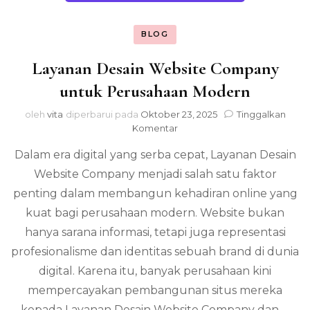
BLOG
Layanan Desain Website Company
untuk Perusahaan Modern
oleh
vita
diperbarui pada
Oktober 23, 2025
Tinggalkan
pada
Komentar
Layanan
Dalam era digital yang serba cepat, Layanan Desain
Desain
Website
Website Company menjadi salah satu faktor
Company
penting dalam membangun kehadiran online yang
untuk
Perusahaan
kuat bagi perusahaan modern. Website bukan
Modern
hanya sarana informasi, tetapi juga representasi
profesionalisme dan identitas sebuah brand di dunia
digital. Karena itu, banyak perusahaan kini
mempercayakan pembangunan situs mereka
kepada Layanan Desain Website Company dan …