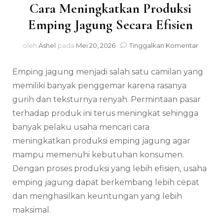
Cara Meningkatkan Produksi
Emping Jagung Secara Efisien
pada
oleh
Ashel
pada
Mei 20, 2026
Tinggalkan Komentar
Cara
Menin
Emping jagung menjadi salah satu camilan yang
Produk
Empin
memiliki banyak penggemar karena rasanya
Jagun
gurih dan teksturnya renyah. Permintaan pasar
Secara
terhadap produk ini terus meningkat sehingga
Efisien
banyak pelaku usaha mencari cara
meningkatkan produksi emping jagung agar
mampu memenuhi kebutuhan konsumen.
Dengan proses produksi yang lebih efisien, usaha
emping jagung dapat berkembang lebih cepat
dan menghasilkan keuntungan yang lebih
maksimal.