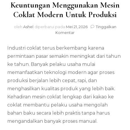
Keuntungan Menggunakan Mesin
Coklat Modern Untuk Produksi
oleh
Ashel
diperbarui pada
Mei 21, 2026
Tinggalkan
pada
Komentar
Keuntungan
Menggunakan
Industri coklat terus berkembang karena
Mesin
Coklat
permintaan pasar semakin meningkat dari tahun
Modern
ke tahun. Banyak pelaku usaha mulai
Untuk
memanfaatkan teknologi modern agar proses
Produksi
produksi berjalan lebih cepat, rapi, dan
menghasilkan kualitas produk yang lebih baik.
Kehadiran mesin coklat lengkap dari kakao ke
coklat membantu pelaku usaha mengolah
bahan baku secara lebih praktis tanpa harus
mengandalkan banyak proses manual.