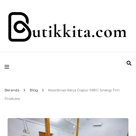
Temukan Semua Disini!
butikkita.com
Beranda
Blog
Koordinasi Kerja Dapur MBG Sinergi Tim
Produksi