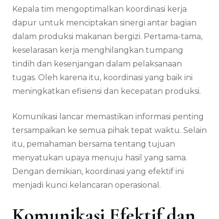
Kerja
Kepala tim mengoptimalkan koordinasi kerja
Dapur
MBG
dapur untuk menciptakan sinergi antar bagian
Sinergi
dalam produksi makanan bergizi. Pertama-tama,
Tim
keselarasan kerja menghilangkan tumpang
Produksi
tindih dan kesenjangan dalam pelaksanaan
tugas. Oleh karena itu, koordinasi yang baik ini
meningkatkan efisiensi dan kecepatan produksi.
Komunikasi lancar memastikan informasi penting
tersampaikan ke semua pihak tepat waktu. Selain
itu, pemahaman bersama tentang tujuan
menyatukan upaya menuju hasil yang sama.
Dengan demikian, koordinasi yang efektif ini
menjadi kunci kelancaran operasional.
Komunikasi Efektif dan