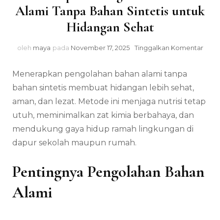
Alami Tanpa Bahan Sintetis untuk
Hidangan Sehat
pada
oleh
maya
pada
November 17, 2025
Tinggalkan Komentar
Mene
Peng
Menerapkan pengolahan bahan alami tanpa
Bah
Alam
bahan sintetis membuat hidangan lebih sehat,
Tanp
aman, dan lezat. Metode ini menjaga nutrisi tetap
Bah
utuh, meminimalkan zat kimia berbahaya, dan
Sinte
untu
mendukung gaya hidup ramah lingkungan di
Hida
dapur sekolah maupun rumah.
Seha
Pentingnya Pengolahan Bahan
Alami