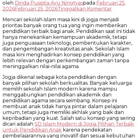
oleh
Dinda Puspita Ayu Ningtyas
pada
Februari 25,
pada
2026
Februari 25, 2026
Tinggalkan Komentar
Sekolah
Mencari sekolah islam masa kini di jogja menjadi
Islam
prioritas banyak orang tua yang ingin memberikan
Masa
pendidikan terbaik bagi anak. Pendidikan saat ini tidak
Kini
hanya menekankan kemampuan akademik, tetapi
di
juga penguasaan teknologi, pembentukan karakter,
Jogja
dan pengembangan kreativitas anak. Sekolah Islam
dengan
masa kini menghadirkan konsep pendidikan yang
Pendidika
lebih relevan dengan perkembangan zaman tanpa
Modern
meninggalkan nilai-nilai agama.
dan
Karakter
Jogja dikenal sebagai kota pendidikan dengan
Anak
banyak pilihan sekolah berkualitas. Banyak keluarga
memilih sekolah Islam modern karena mampu
menggabungkan pendidikan akademik dan
pendidikan agama secara seimbang. Konsep ini
membuat anak tidak hanya pintar dalam pelajaran
umum, tetapi juga memiliki akhlak yang baik dan
kepribadian yang kuat. Salah satu konsep yang sering
dicari adalah
SD Islam Modern di Jogja Pilihan Terbaik
untuk Pendidikan Anak
karena pendekatan
pembelajarannya yang inovatif dan sesuai kebutuhan