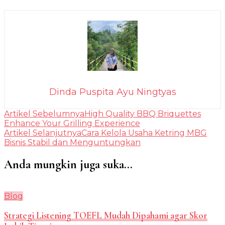
Dinda Puspita Ayu Ningtyas
Navigasi
Artikel Sebelumnya
High Quality BBQ Briquettes
Enhance Your Grilling Experience
Artikel
Artikel Selanjutnya
Cara Kelola Usaha Ketring MBG
Bisnis Stabil dan Menguntungkan
Anda mungkin juga suka...
Blog
Strategi Listening TOEFL Mudah Dipahami agar Skor