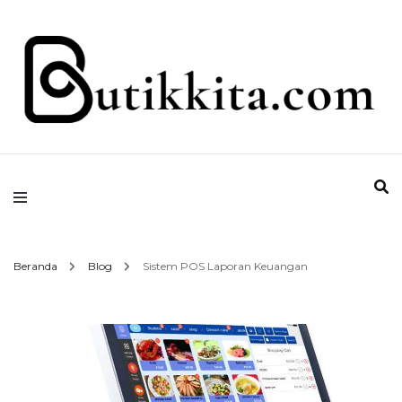
Temukan Semua Disini!
butikkita.com
Beranda
Blog
Sistem POS Laporan Keuangan