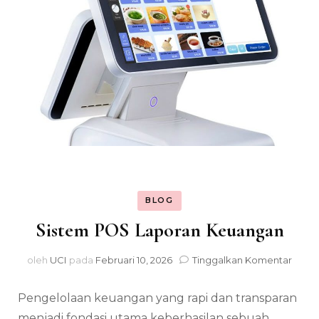
BLOG
Sistem POS Laporan Keuangan
pada
oleh
UCI
pada
Februari 10, 2026
Tinggalkan Komentar
Sist
POS
Pengelolaan keuangan yang rapi dan transparan
Lapo
Keua
menjadi fondasi utama keberhasilan sebuah