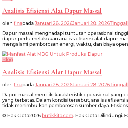
Analisis Efisiensi Alat Dapur Massal
oleh
fina
pada
Januari 28, 2026
Januari 28, 2026
Tingga
Dapur massal menghadapi tuntutan operasional tinggi
dapur perlu melakukan analisis efisiensi alat dapur ma
mengalami pemborosan energi, waktu, dan biaya operasion
Blog
Analisis Efisiensi Alat Dapur Massal
oleh
fina
pada
Januari 28, 2026
Januari 28, 2026
Tingga
Dapur massal memiliki karakteristik operasional yan
yang terbatas. Dalam kondisi tersebut, analisis efisie
tidak menimbulkan pemborosan sumber daya. Efisiensi
© Hak Cipta2026
butikkita.com
. Hak Cipta Dilindungi.
Fa