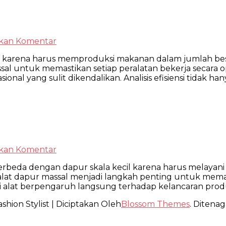
pada
lkan Komentar
Analisis
 karena harus memproduksi makanan dalam jumlah besar
Efisiensi
ssal untuk memastikan setiap peralatan bekerja secara o
Alat
al yang sulit dikendalikan. Analisis efisiensi tidak han
Dapur
Massal
pada
lkan Komentar
Analisis
g berbeda dengan dapur skala kecil karena harus melay
Efisiensi
nsi alat dapur massal menjadi langkah penting untuk mem
Alat
 alat berpengaruh langsung terhadap kelancaran produk
Dapur
Massal
shion Stylist | Diciptakan Oleh
Blossom Themes
. Ditenag