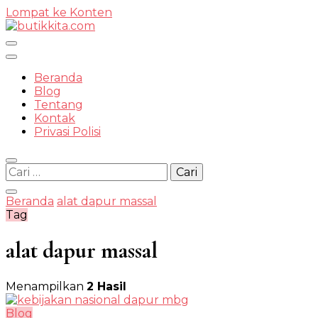
Lompat ke Konten
Temukan Semua Disini!
Beranda
Blog
Tentang
Kontak
butikkit
Privasi Polisi
Cari
untuk:
Beranda
alat dapur massal
Tag
alat dapur massal
Menampilkan
2 Hasil
Blog