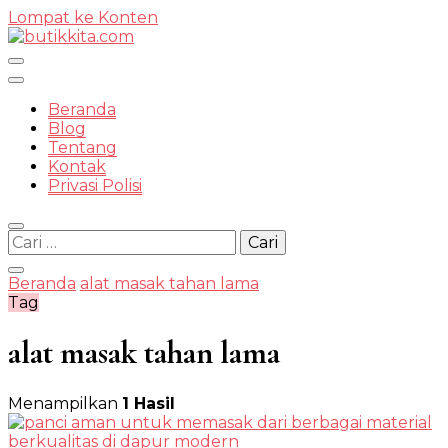
Lompat ke Konten
Temukan Semua Disini!
Beranda
Blog
Tentang
Kontak
butikkit
Privasi Polisi
Cari
untuk:
Beranda
alat masak tahan lama
Tag
alat masak tahan lama
Menampilkan
1 Hasil