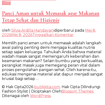
Blog
Panci Aman untuk Memasak agar Makanan
Tetap Sehat dan Higienis
oleh
Silvia Ardilla Handayani
diperbarui pada
Mei 8,
pada
2026
Mei 8, 2026
Tinggalkan Komentar
Panci
Memilih panci aman untuk memasak adalah langkah
Aman
awal paling penting demi menjaga kualitas nutrisi
untuk
setiap sajian keluarga. Tahukah Anda bahwa material
Memasak
wadah masak sangat memengaruhi kebersihan dan
agar
keamanan makanan? Selain bumbu yang berkualitas,
Makanan
perangkat masak juga memegang peran vital dalam
Tetap
proses pengolahan pangan sehat. Oleh karena itu,
Sehat
edukasi mengenai material alat dapur menjadi sangat
dan
krusial bagi setiap …
Higienis
© Hak Cipta2026
butikkita.com
. Hak Cipta Dilindungi.
Fashion Stylist | Diciptakan Oleh
Blossom Themes
.
Ditenagai oleh
WordPress
.