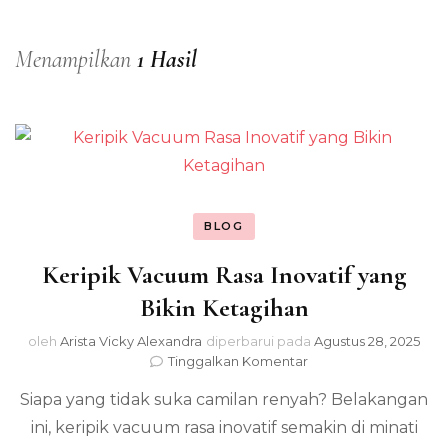
Menampilkan
1 Hasil
BLOG
Keripik Vacuum Rasa Inovatif yang
Bikin Ketagihan
oleh
Arista Vicky Alexandra
diperbarui pada
Agustus 28, 2025
pada
Tinggalkan Komentar
Keripik
Siapa yang tidak suka camilan renyah? Belakangan
Vacuum
Rasa
ini, keripik vacuum rasa inovatif semakin di minati
Inovatif