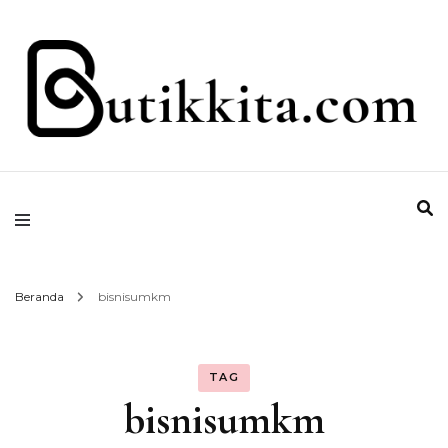
Temukan Semua Disini!
butikkita.com
Beranda
bisnisumkm
TAG
bisnisumkm