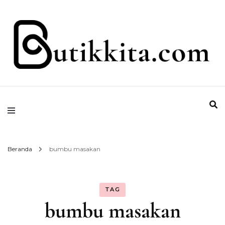
Temukan Semua Disini!
butikkita.com
Beranda
bumbu masakan
TAG
bumbu masakan