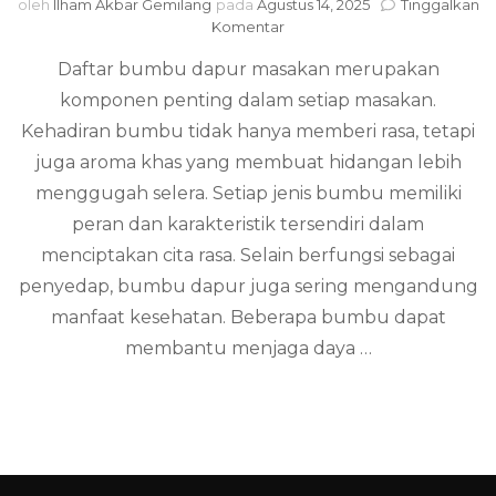
oleh
Ilham Akbar Gemilang
pada
Agustus 14, 2025
Tinggalkan
pada
Komentar
Daftar
Daftar bumbu dapur masakan merupakan
Bumbu
Dapur
komponen penting dalam setiap masakan.
Masakan
Kehadiran bumbu tidak hanya memberi rasa, tetapi
juga aroma khas yang membuat hidangan lebih
menggugah selera. Setiap jenis bumbu memiliki
peran dan karakteristik tersendiri dalam
menciptakan cita rasa. Selain berfungsi sebagai
penyedap, bumbu dapur juga sering mengandung
manfaat kesehatan. Beberapa bumbu dapat
membantu menjaga daya …