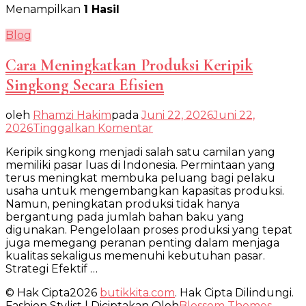
Menampilkan
1 Hasil
Blog
Cara Meningkatkan Produksi Keripik
Singkong Secara Efisien
oleh
Rhamzi Hakim
pada
Juni 22, 2026
Juni 22,
pada
2026
Tinggalkan Komentar
Cara
Keripik singkong menjadi salah satu camilan yang
Meningkatkan
memiliki pasar luas di Indonesia. Permintaan yang
Produksi
terus meningkat membuka peluang bagi pelaku
Keripik
usaha untuk mengembangkan kapasitas produksi.
Singkong
Namun, peningkatan produksi tidak hanya
Secara
bergantung pada jumlah bahan baku yang
Efisien
digunakan. Pengelolaan proses produksi yang tepat
juga memegang peranan penting dalam menjaga
kualitas sekaligus memenuhi kebutuhan pasar.
Strategi Efektif …
© Hak Cipta2026
butikkita.com
. Hak Cipta Dilindungi.
Fashion Stylist | Diciptakan Oleh
Blossom Themes
.