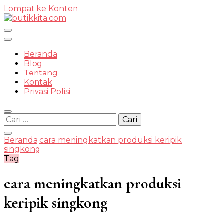
Lompat ke Konten
Temukan Semua Disini!
Beranda
Blog
Tentang
Kontak
butikkit
Privasi Polisi
Cari
untuk:
Beranda
cara meningkatkan produksi keripik
singkong
Tag
cara meningkatkan produksi
keripik singkong