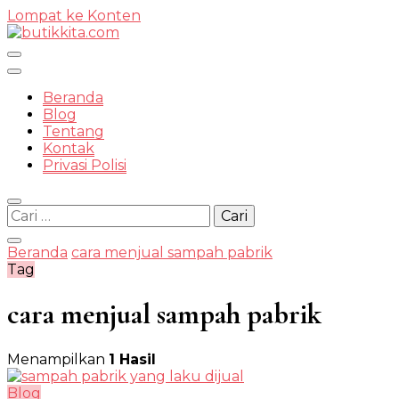
Lompat ke Konten
Temukan Semua Disini!
Beranda
Blog
Tentang
Kontak
butikkit
Privasi Polisi
Cari
untuk:
Beranda
cara menjual sampah pabrik
Tag
cara menjual sampah pabrik
Menampilkan
1 Hasil
Blog