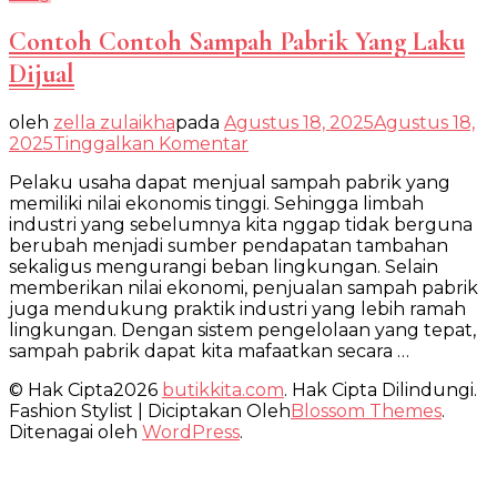
Contoh Contoh Sampah Pabrik Yang Laku
Dijual
oleh
zella zulaikha
pada
Agustus 18, 2025
Agustus 18,
pada
2025
Tinggalkan Komentar
Contoh
Pelaku usaha dapat menjual sampah pabrik yang
Contoh
memiliki nilai ekonomis tinggi. Sehingga limbah
Sampah
industri yang sebelumnya kita nggap tidak berguna
Pabrik
berubah menjadi sumber pendapatan tambahan
Yang
sekaligus mengurangi beban lingkungan. Selain
Laku
memberikan nilai ekonomi, penjualan sampah pabrik
Dijual
juga mendukung praktik industri yang lebih ramah
lingkungan. Dengan sistem pengelolaan yang tepat,
sampah pabrik dapat kita mafaatkan secara …
© Hak Cipta2026
butikkita.com
. Hak Cipta Dilindungi.
Fashion Stylist | Diciptakan Oleh
Blossom Themes
.
Ditenagai oleh
WordPress
.