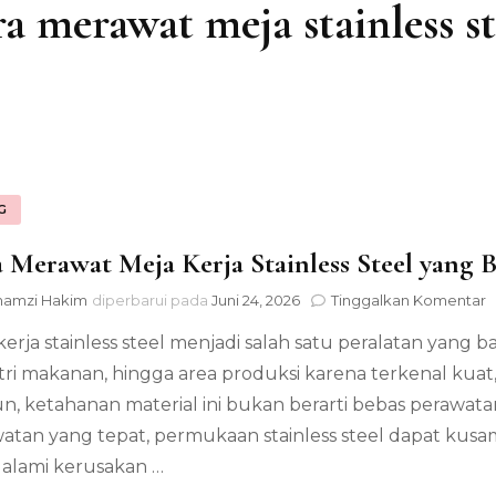
ra merawat meja stainless st
G
 Merawat Meja Kerja Stainless Steel yang 
p
hamzi Hakim
diperbarui pada
Juni 24, 2026
Tinggalkan Komentar
C
kerja stainless steel menjadi salah satu peralatan yang 
M
M
tri makanan, hingga area produksi karena terkenal kuat
K
, ketahanan material ini bukan berarti bebas perawatan
S
S
atan yang tepat, permukaan stainless steel dapat ku
y
alami kerusakan …
B