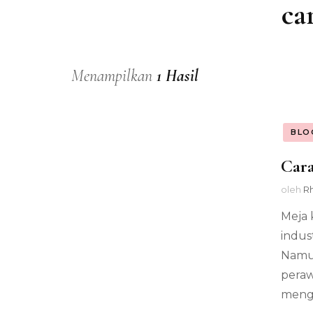
ca
Menampilkan
1 Hasil
BLO
Cara
oleh
R
Meja 
indus
Namun
peraw
meng