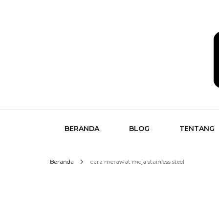
Temukan Semua Disini!
butikk
BERANDA
BLOG
TENTANG
Beranda
cara merawat meja stainless steel