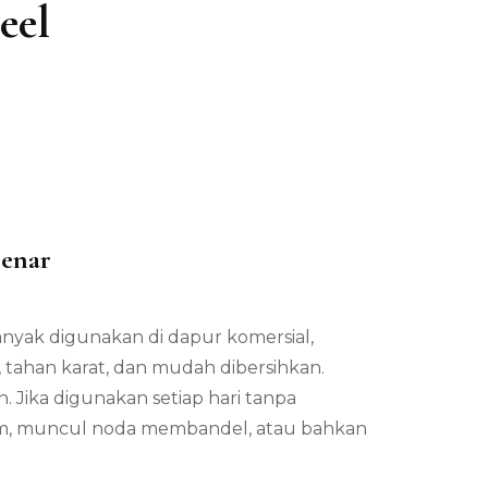
eel
Benar
ada
ara
banyak digunakan di dapur komersial,
erawat
eja
, tahan karat, dan mudah dibersihkan.
erja
. Jika digunakan setiap hari tanpa
tainless
teel
sam, muncul noda membandel, atau bahkan
ang
enar