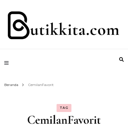
Temukan Semua Disini!
butikkita.com
Beranda
CemilanFavorit
TAG
CemilanFavorit