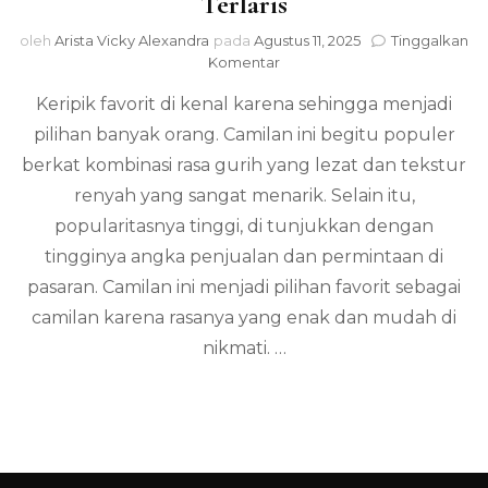
Terlaris
oleh
Arista Vicky Alexandra
pada
Agustus 11, 2025
Tinggalkan
pada
Komentar
Keripik
Keripik favorit di kenal karena sehingga menjadi
Gurih
Populer,
pilihan banyak orang. Camilan ini begitu populer
Camilan
berkat kombinasi rasa gurih yang lezat dan tekstur
Favorit
Terlaris
renyah yang sangat menarik. Selain itu,
popularitasnya tinggi, di tunjukkan dengan
tingginya angka penjualan dan permintaan di
pasaran. Camilan ini menjadi pilihan favorit sebagai
camilan karena rasanya yang enak dan mudah di
nikmati. …