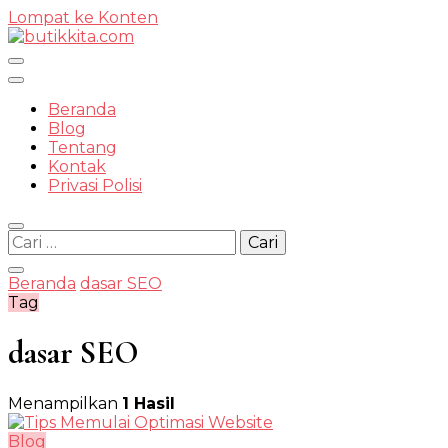
Lompat ke Konten
Temukan Semua Disini!
Beranda
Blog
Tentang
Kontak
butikkit
Privasi Polisi
Cari
untuk:
Beranda
dasar SEO
Tag
dasar SEO
Menampilkan
1 Hasil
Blog