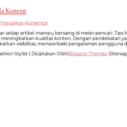
la Konten
pada
Tinggalkan Komentar
Tips
r setiap artikel mampu bersaing di mesin pencari. T
Memulai
meningkatkan kualitas konten. Dengan pendekatan ya
Optimasi
ngkatkan visibilitas, memperbaiki pengalaman pengguna 
Website
bagi
shion Stylist | Diciptakan Oleh
Blossom Themes
. Ditenag
Pengelola
Konten