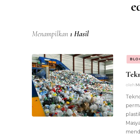
e
Menampilkan
1 Hasil
BLO
Tekn
oleh
M
Tekno
perma
plast
Masya
menda