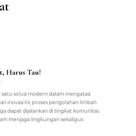
at
t, Harus Tau!
pada
r
Teknologi
h satu solusi modern dalam mengatasi
Daur
Ulang
 inovasi ini, proses pengolahan limbah
Plastik
juga dapat dijalankan di tingkat komunitas.
untuk
Masyarakat,
alam menjaga lingkungan sekaligus
Harus
Tau!