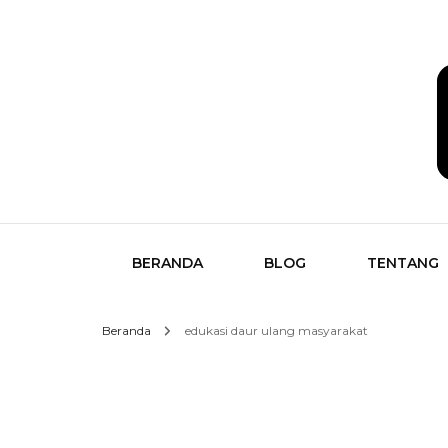
Temukan Semua Disini!
butikk
BERANDA
BLOG
TENTANG
Beranda
edukasi daur ulang masyarakat