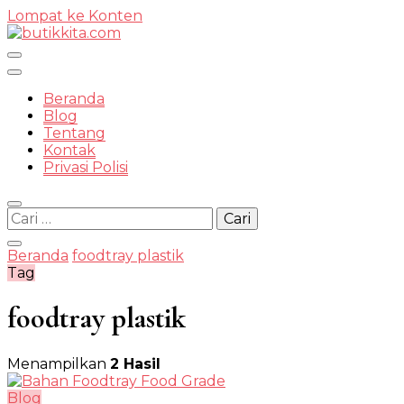
Lompat ke Konten
Temukan Semua Disini!
Beranda
Blog
Tentang
Kontak
butikkit
Privasi Polisi
Cari
untuk:
Beranda
foodtray plastik
Tag
foodtray plastik
Menampilkan
2 Hasil
Blog