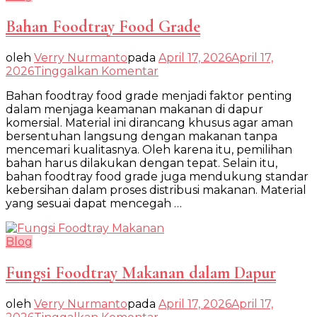
Bahan Foodtray Food Grade
oleh
Verry Nurmanto
pada
April 17, 2026
April 17,
pada
2026
Tinggalkan Komentar
Bahan
Bahan foodtray food grade menjadi faktor penting
Foodtray
dalam menjaga keamanan makanan di dapur
Food
komersial. Material ini dirancang khusus agar aman
Grade
bersentuhan langsung dengan makanan tanpa
mencemari kualitasnya. Oleh karena itu, pemilihan
bahan harus dilakukan dengan tepat. Selain itu,
bahan foodtray food grade juga mendukung standar
kebersihan dalam proses distribusi makanan. Material
yang sesuai dapat mencegah …
Blog
Fungsi Foodtray Makanan dalam Dapur
oleh
Verry Nurmanto
pada
April 17, 2026
April 17,
pada