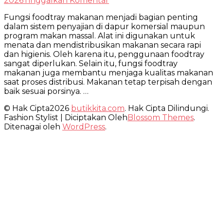
2026
Tinggalkan Komentar
Fungsi
Fungsi foodtray makanan menjadi bagian penting
Foodtray
dalam sistem penyajian di dapur komersial maupun
Makanan
program makan massal. Alat ini digunakan untuk
dalam
menata dan mendistribusikan makanan secara rapi
Dapur
dan higienis. Oleh karena itu, penggunaan foodtray
sangat diperlukan. Selain itu, fungsi foodtray
makanan juga membantu menjaga kualitas makanan
saat proses distribusi. Makanan tetap terpisah dengan
baik sesuai porsinya. …
© Hak Cipta2026
butikkita.com
. Hak Cipta Dilindungi.
Fashion Stylist | Diciptakan Oleh
Blossom Themes
.
Ditenagai oleh
WordPress
.