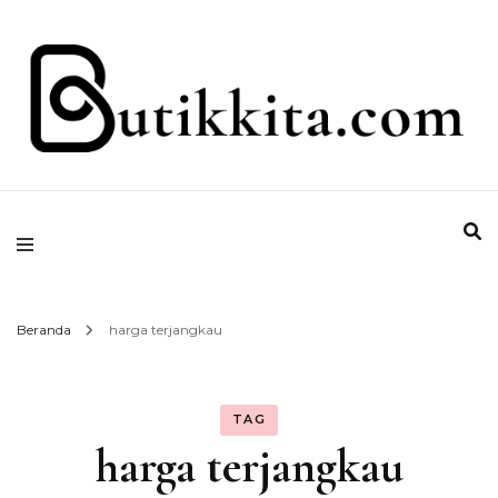
Temukan Semua Disini!
butikkita.com
Beranda
harga terjangkau
TAG
harga terjangkau