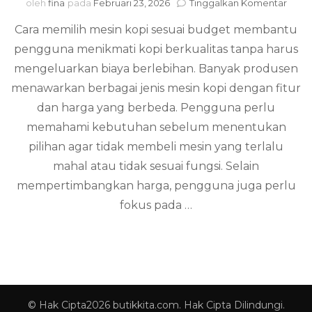
pada
oleh
fina
pada
Februari 23, 2026
Tinggalkan Komentar
Cara
Cara memilih mesin kopi sesuai budget membantu
memi
mesi
pengguna menikmati kopi berkualitas tanpa harus
kopi
mengeluarkan biaya berlebihan. Banyak produsen
sesua
budg
menawarkan berbagai jenis mesin kopi dengan fitur
dan harga yang berbeda. Pengguna perlu
memahami kebutuhan sebelum menentukan
pilihan agar tidak membeli mesin yang terlalu
mahal atau tidak sesuai fungsi. Selain
mempertimbangkan harga, pengguna juga perlu
fokus pada …
© Hak Cipta2026
butikkita.com
. Hak Cipta Dilindungi.