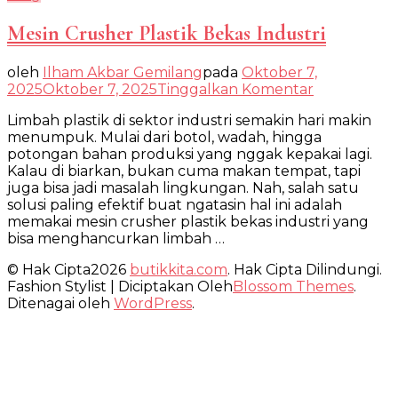
Mesin Crusher Plastik Bekas Industri
oleh
Ilham Akbar Gemilang
pada
Oktober 7,
pada
2025
Oktober 7, 2025
Tinggalkan Komentar
Mesin
Limbah plastik di sektor industri semakin hari makin
Crusher
menumpuk. Mulai dari botol, wadah, hingga
Plastik
potongan bahan produksi yang nggak kepakai lagi.
Bekas
Kalau di biarkan, bukan cuma makan tempat, tapi
Industri
juga bisa jadi masalah lingkungan. Nah, salah satu
solusi paling efektif buat ngatasin hal ini adalah
memakai mesin crusher plastik bekas industri yang
bisa menghancurkan limbah …
© Hak Cipta2026
butikkita.com
. Hak Cipta Dilindungi.
Fashion Stylist | Diciptakan Oleh
Blossom Themes
.
Ditenagai oleh
WordPress
.