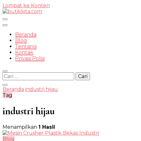
Lompat ke Konten
Temukan Semua Disini!
Beranda
Blog
Tentang
Kontak
butikkit
Privasi Polisi
Cari
untuk:
Beranda
industri hijau
Tag
industri hijau
Menampilkan
1 Hasil
Blog