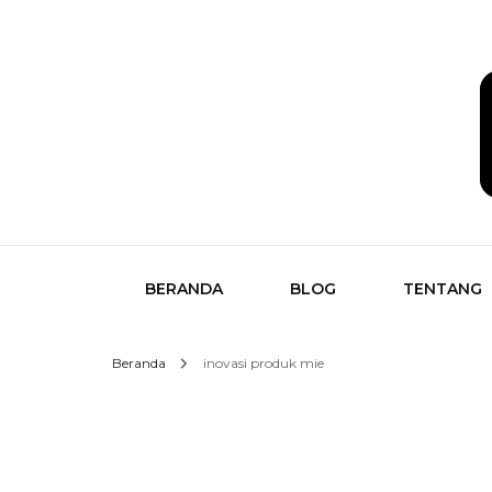
Temukan Semua Disini!
butikk
BERANDA
BLOG
TENTANG
Beranda
inovasi produk mie