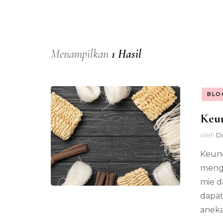
Menampilkan
1 Hasil
BLO
Keun
oleh
Di
Keung
mengh
mie d
dapat
aneka