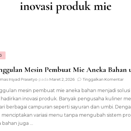
inovasi produk mie
G
ggulan Mesin Pembuat Mie Aneka Bahan un
pad
mas Irsyad Prasetyo
pada
Maret 2, 2026
Tinggalkan Komentar
Keu
gulan mesin pembuat mie aneka bahan menjadi solusi t
Mes
Pe
adirkan inovasi produk. Banyak pengusaha kuliner m
Mie
ari berbagai campuran seperti sayuran dan umbi. Dengan
An
Ba
 menciptakan variasi menu tanpa mengubah sistem prod
unt
 bahan juga …
Ino