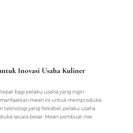
tuk Inovasi Usaha Kuliner
a
nggulan
epat bagi pelaku usaha yang ingin
in
mbuat
emanfaatkan mesin ini untuk memproduksi
 teknologi yang fleksibel, pelaku usaha
eka
han
uksi secara besar. Mesin pembuat mie
uk
vasi