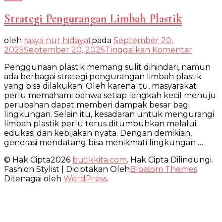
Strategi Pengurangan Limbah Plastik
oleh
rasya nur hidayat
pada
September 20,
pada
2025
September 20, 2025
Tinggalkan Komentar
Strateg
Penggunaan plastik memang sulit dihindari, namun
Pengu
ada berbagai strategi pengurangan limbah plastik
Limbah
yang bisa dilakukan. Oleh karena itu, masyarakat
Plastik
perlu memahami bahwa setiap langkah kecil menuju
perubahan dapat memberi dampak besar bagi
lingkungan. Selain itu, kesadaran untuk mengurangi
limbah plastik perlu terus ditumbuhkan melalui
edukasi dan kebijakan nyata. Dengan demikian,
generasi mendatang bisa menikmati lingkungan …
© Hak Cipta2026
butikkita.com
. Hak Cipta Dilindungi.
Fashion Stylist | Diciptakan Oleh
Blossom Themes
.
Ditenagai oleh
WordPress
.