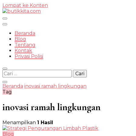
Lompat ke Konten
Temukan Semua Disini!
Beranda
Blog
Tentang
Kontak
butikkit
Privasi Polisi
Cari
untuk:
Beranda
inovasi ramah lingkungan
Tag
inovasi ramah lingkungan
Menampilkan
1 Hasil
Blog