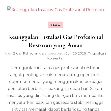
BLOG
Keunggulan Instalasi Gas Profesional
Restoran yang Aman
oleh
Zidan Rahadian
diperbarui pada
Juni 26, 2026
Tinggalkan
pada
Komentar
Keunggulan
Keunggulan instalasi gas profesional restoran
Instalasi
Gas
sangat penting untuk mendukung operasional
Profesional
dapur komersial yang menggunakan berbagai
Restoran
yang
peralatan berbahan bakar gas setiap hari. Sistem
Aman
instalasi yang dirancang dengan baik membantu
menyalurkan pasokan gas secara stabil sehingga
aktivitas memasak dapat berlangsung tanpa