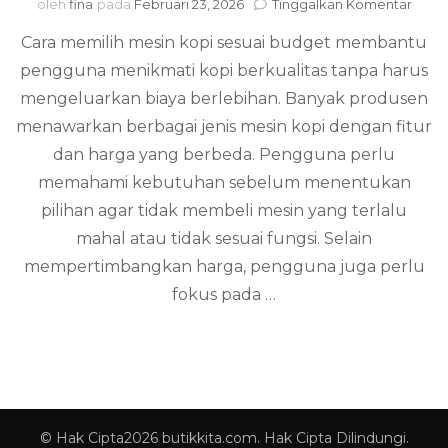
pada
oleh
fina
pada
Februari 23, 2026
Tinggalkan Komentar
Cara
Cara memilih mesin kopi sesuai budget membantu
memi
mesi
pengguna menikmati kopi berkualitas tanpa harus
kopi
mengeluarkan biaya berlebihan. Banyak produsen
sesua
budg
menawarkan berbagai jenis mesin kopi dengan fitur
dan harga yang berbeda. Pengguna perlu
memahami kebutuhan sebelum menentukan
pilihan agar tidak membeli mesin yang terlalu
mahal atau tidak sesuai fungsi. Selain
mempertimbangkan harga, pengguna juga perlu
fokus pada …
© Hak Cipta2026
butikkita.com
. Hak Cipta Dilindungi.