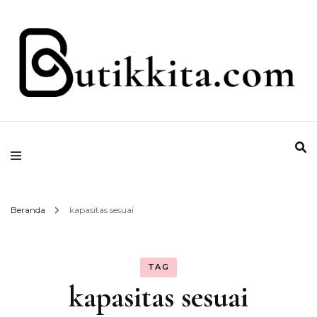
Temukan Semua Disini!
butikkita.com
Beranda
kapasitas sesuai
TAG
kapasitas sesuai