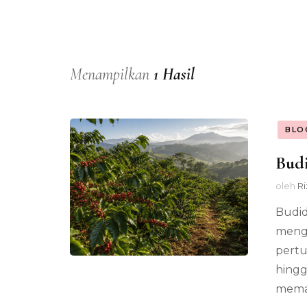
Menampilkan
1 Hasil
BLO
Budi
oleh
Ri
Budid
mengh
pertu
hingg
memah