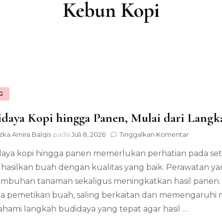
Kebun Kopi
G
daya Kopi hingga Panen, Mulai dari Langk
pada
zka Amira Balqis
pada
Juli 8, 2026
Tinggalkan Komentar
Budidaya
aya kopi hingga panen memerlukan perhatian pada se
Kopi
hingga
asilkan buah dengan kualitas yang baik. Perawatan 
Panen,
mbuhan tanaman sekaligus meningkatkan hasil panen. S
Mulai
dari
a pemetikan buah, saling berkaitan dan memengaruhi mu
Langkah
ami langkah budidaya yang tepat agar hasil …
yang