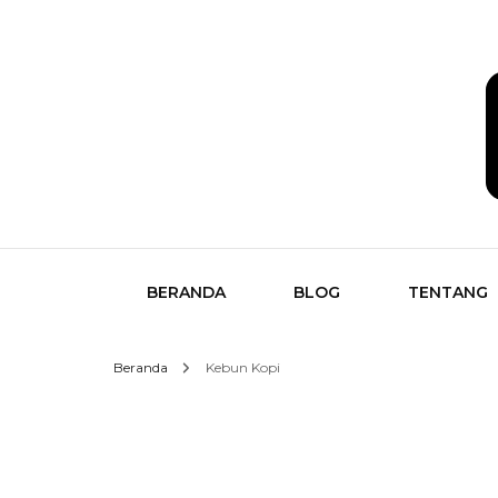
Temukan Semua Disini!
butikk
BERANDA
BLOG
TENTANG
Beranda
Kebun Kopi