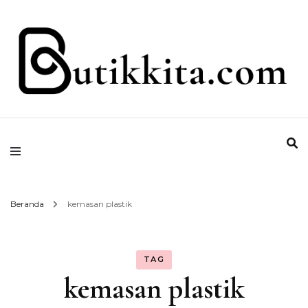
Temukan Semua Disini!
butikkita.com
Beranda
kemasan plastik
TAG
kemasan plastik