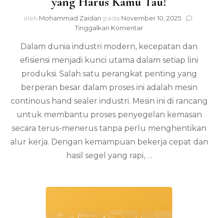
yang Harus Kamu Tau!
oleh
Mohammad Zaidan
pada
November 10, 2025
pada
Tinggalkan Komentar
Mesin
Dalam dunia industri modern, kecepatan dan
Continous
Hand
efisiensi menjadi kunci utama dalam setiap lini
Sealer
produksi. Salah satu perangkat penting yang
Industri
yang
berperan besar dalam proses ini adalah mesin
Harus
continous hand sealer industri. Mesin ini di rancang
Kamu
untuk membantu proses penyegelan kemasan
Tau!
secara terus-menerus tanpa perlu menghentikan
alur kerja. Dengan kemampuan bekerja cepat dan
hasil segel yang rapi, …