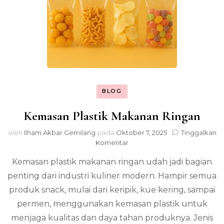
BLOG
Kemasan Plastik Makanan Ringan
oleh
Ilham Akbar Gemilang
pada
Oktober 7, 2025
Tinggalkan
pada
Komentar
Kemasan
Kemasan plastik makanan ringan udah jadi bagian
Plastik
Makanan
penting dari industri kuliner modern. Hampir semua
Ringan
produk snack, mulai dari keripik, kue kering, sampai
permen, menggunakan kemasan plastik untuk
menjaga kualitas dan daya tahan produknya. Jenis