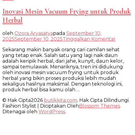
Inovasi Mesin Vacuum Frying untuk Produk
Herbal
oleh
Ozora Aryasatya
pada
September 10,
pada
2025
September 10, 2025
Tinggalkan Komentar
Inovasi
Sekarang makin banyak orang cari camilan sehat
Mesin
yang tetap enak. Salah satu yang lagi naik daun
Vacuu
adalah keripik herbal, dari jahe, kunyit, daun kelor,
Frying
sampai temulawak. Menariknya, tren ini didukung
untuk
oleh inovasi mesin vacuum frying untuk produk
Produk
herbal yang bikin proses produksi lebih mudah
Herbal
sekaligus hasilnya maksimal. Dengan teknologi ini,
produk herbal bisa kamu olah …
© Hak Cipta2026
butikkita.com
. Hak Cipta Dilindungi.
Fashion Stylist | Diciptakan Oleh
Blossom Themes
.
Ditenagai oleh
WordPress
.