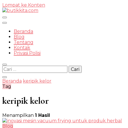
Lompat ke Konten
Temukan Semua Disini!
Beranda
Blog
Tentang
Kontak
butikkit
Privasi Polisi
Cari
untuk:
Beranda
keripik kelor
Tag
keripik kelor
Menampilkan
1 Hasil
Blog