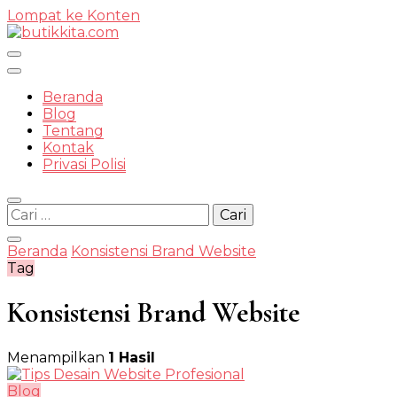
Lompat ke Konten
Temukan Semua Disini!
Beranda
Blog
Tentang
Kontak
butikkit
Privasi Polisi
Cari
untuk:
Beranda
Konsistensi Brand Website
Tag
Konsistensi Brand Website
Menampilkan
1 Hasil
Blog