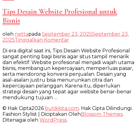
Tips Desain Website Profesional untuk
Bisnis
oleh
netta
pada
September 23, 2025
September 23,
pada
2025
Tinggalkan Komentar
Tips
Di era digital saat ini, Tips Desain Website Profesional
Desain
sangat penting bagi bisnis agar situs tampil menarik
Website
dan efektif. Website profesional menjadi wajah utama
Profesional
bisnis, membangun kepercayaan, memperluas pasar,
untuk
serta mendorong konversi penjualan. Desain yang
Bisnis
asal-asalan justru bisa menurunkan citra dan
kepercayaan pelanggan. Karena itu, diperlukan
strategi desain yang tepat agar website benar-benar
mendukung tujuan …
© Hak Cipta2026
butikkita.com
. Hak Cipta Dilindungi.
Fashion Stylist | Diciptakan Oleh
Blossom Themes
.
Ditenagai oleh
WordPress
.