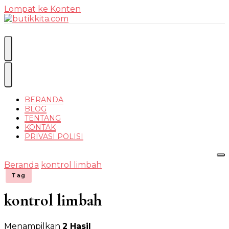
Lompat ke Konten
Temukan Semua Disini!
butikkit
BERANDA
BLOG
TENTANG
KONTAK
PRIVASI POLISI
Beranda
kontrol limbah
Tag
kontrol limbah
Menampilkan
2 Hasil