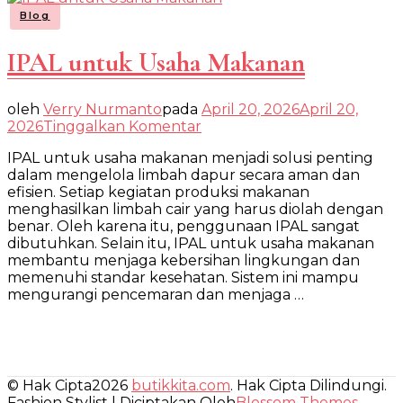
Blog
IPAL untuk Usaha Makanan
oleh
Verry Nurmanto
pada
April 20, 2026
April 20,
pada
2026
Tinggalkan Komentar
IPAL
IPAL untuk usaha makanan menjadi solusi penting
untuk
Usaha
dalam mengelola limbah dapur secara aman dan
Makanan
efisien. Setiap kegiatan produksi makanan
menghasilkan limbah cair yang harus diolah dengan
benar. Oleh karena itu, penggunaan IPAL sangat
dibutuhkan. Selain itu, IPAL untuk usaha makanan
membantu menjaga kebersihan lingkungan dan
memenuhi standar kesehatan. Sistem ini mampu
mengurangi pencemaran dan menjaga …
© Hak Cipta2026
butikkita.com
. Hak Cipta Dilindungi.
Fashion Stylist | Diciptakan Oleh
Blossom Themes
.