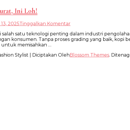
rat, Ini Loh!
pada
13, 2025
Tinggalkan Komentar
Mesin
i salah satu teknologi penting dalam industri pengolaha
Sortasi
an konsumen. Tanpa proses grading yang baik, kopi ber
Kopi
dir untuk memisahkan …
dengan
Hasil
shion Stylist | Diciptakan Oleh
Blossom Themes
. Ditenag
Grading
Akurat,
Ini
Loh!