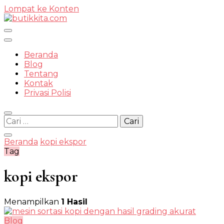
Lompat ke Konten
Temukan Semua Disini!
Beranda
Blog
Tentang
Kontak
butikkit
Privasi Polisi
Cari
untuk:
Beranda
kopi ekspor
Tag
kopi ekspor
Menampilkan
1 Hasil
Blog