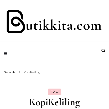
Temukan Semua Disini!
butikkita.com
Beranda
KopiKeliling
TAG
KopiKeliling