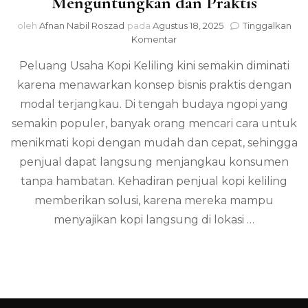
Menguntungkan dan Praktis
oleh
Afnan Nabil Roszad
pada
Agustus 18, 2025
Tinggalkan
pada
Komentar
Peluang
Peluang Usaha Kopi Keliling kini semakin diminati
Usaha
Kopi
karena menawarkan konsep bisnis praktis dengan
Keliling,
modal terjangkau. Di tengah budaya ngopi yang
Menguntungkan
dan
semakin populer, banyak orang mencari cara untuk
Praktis
menikmati kopi dengan mudah dan cepat, sehingga
penjual dapat langsung menjangkau konsumen
tanpa hambatan. Kehadiran penjual kopi keliling
memberikan solusi, karena mereka mampu
menyajikan kopi langsung di lokasi …