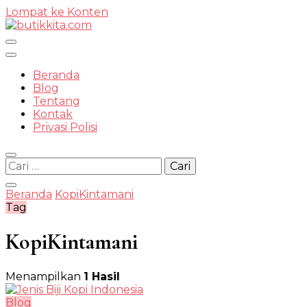
Lompat ke Konten
Temukan Semua Disini!
Beranda
Blog
Tentang
Kontak
butikkit
Privasi Polisi
Cari
untuk:
Beranda
KopiKintamani
Tag
KopiKintamani
Menampilkan
1 Hasil
Blog