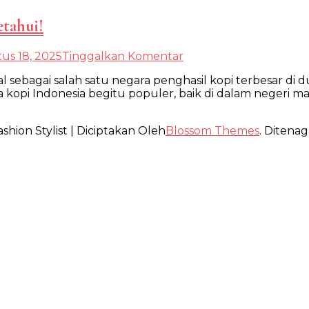
etahui!
pada
us 18, 2025
Tinggalkan Komentar
Jenis
enal sebagai salah satu negara penghasil kopi terbesar 
Biji
ka kopi Indonesia begitu populer, baik di dalam negeri
Kopi
Indonesia
Yang
shion Stylist | Diciptakan Oleh
Blossom Themes
. Ditenag
Harus
Anda
Ketahui!