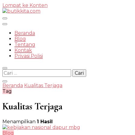
Lompat ke Konten
Temukan Semua Disini!
Beranda
Blog
Tentang
Kontak
butikkit
Privasi Polisi
Cari
untuk:
Beranda
Kualitas Terjaga
Tag
Kualitas Terjaga
Menampilkan
1 Hasil
Blog