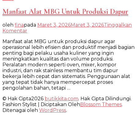
Manfaat Alat MBG Untuk Produksi Dapur
oleh
fina
pada
Maret 3, 2026
Maret 3, 2026
Tinggalkan
pada
Komentar
Manfaat
Manfaat alat MBG untuk produksi dapur agar
Alat
operasional lebih efisien dan produktif menjadi bagian
MBG
penting bagi pelaku usaha kuliner yang ingin
Untuk
meningkatkan kualitas dan volume produksi.
Produksi
Peralatan modern seperti oven, mixer, kompor
Dapur
industri, dan rak stainless membantu tim dapur
bekerja lebih cepat dan sistematis. Penggunaan alat
yang tepat tidak hanya mempercepat proses
pengolahan bahan, tetapi …
© Hak Cipta2026
butikkita.com
. Hak Cipta Dilindungi.
Fashion Stylist | Diciptakan Oleh
Blossom Themes
.
Ditenagai oleh
WordPress
.