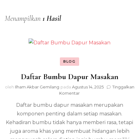
Menampilkan
1 Hasil
BLOG
Daftar Bumbu Dapur Masakan
oleh
Ilham Akbar Gemilang
pada
Agustus 14, 2025
Tinggalkan
pada
Komentar
Daftar
Daftar bumbu dapur masakan merupakan
Bumbu
Dapur
komponen penting dalam setiap masakan.
Masakan
Kehadiran bumbu tidak hanya memberi rasa, tetapi
juga aroma khas yang membuat hidangan lebih