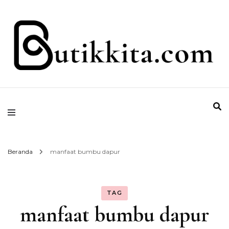
Temukan Semua Disini!
butikkita.com
Beranda
manfaat bumbu dapur
TAG
manfaat bumbu dapur