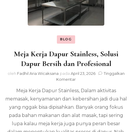
BLOG
Meja Kerja Dapur Stainless, Solusi
Dapur Bersih dan Profesional
oleh
Fadhil Aria Wicaksana
pada
April 23, 2026
Tinggalkan
pada
Komentar
Meja
Meja Kerja Dapur Stainless, Dalam aktivitas
Kerja
Dapur
memasak, kenyamanan dan kebersihan jadi dua hal
Stainless,
yang nggak bisa dipisahkan. Banyak orang fokus
Solusi
Dapur
pada bahan makanan dan alat masak, tapi sering
Bersih
lupa kalau meja kerja juga punya peran besar
dan
dalam menentukan kualitas proses di dapur. Nah,
Profesional