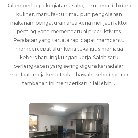
Dalam berbagai kegiatan usaha, terutama di bidang
Me
Ke
kuliner, manufaktur, maupun pengolahan
1
makanan, pengaturan area kerja menjadi faktor
Ra
Di
penting yang memengaruhi produktivitas.
un
Peralatan yang tertata rapi dapat membantu
Ef
mempercepat alur kerja sekaligus menjaga
Ke
kebersihan lingkungan kerja. Salah satu
perlengkapan yang sering digunakan adalah
manfaat meja kerja 1 rak dibawah. Kehadiran rak
tambahan ini memberikan nilai lebih …