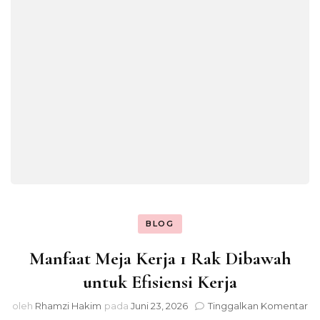
BLOG
Manfaat Meja Kerja 1 Rak Dibawah
untuk Efisiensi Kerja
pa
oleh
Rhamzi Hakim
pada
Juni 23, 2026
Tinggalkan Komentar
Ma