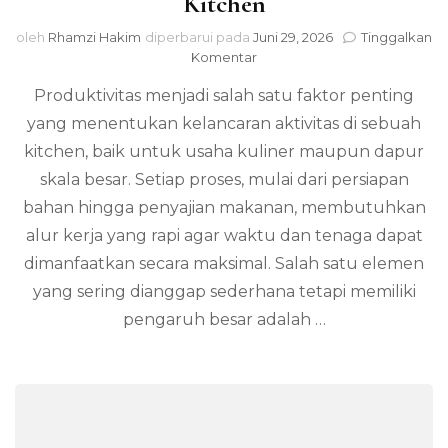
Kitchen
oleh
Rhamzi Hakim
diperbarui pada
Juni 29, 2026
Tinggalkan
pada
Komentar
Peran
Produktivitas menjadi salah satu faktor penting
Meja
Kerja
yang menentukan kelancaran aktivitas di sebuah
dalam
kitchen, baik untuk usaha kuliner maupun dapur
Produktivitas
Kitchen
skala besar. Setiap proses, mulai dari persiapan
bahan hingga penyajian makanan, membutuhkan
alur kerja yang rapi agar waktu dan tenaga dapat
dimanfaatkan secara maksimal. Salah satu elemen
yang sering dianggap sederhana tetapi memiliki
pengaruh besar adalah …