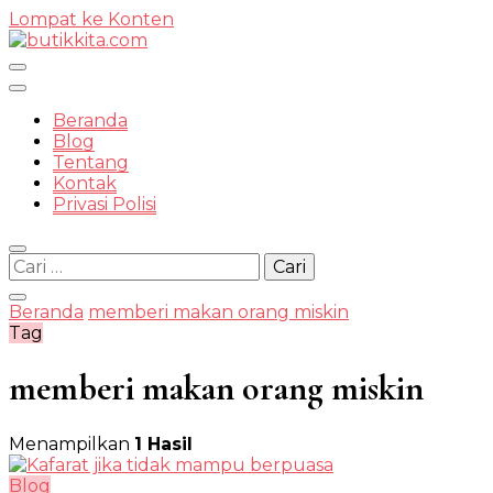
Lompat ke Konten
Temukan Semua Disini!
Beranda
Blog
Tentang
Kontak
butikkit
Privasi Polisi
Cari
untuk:
Beranda
memberi makan orang miskin
Tag
memberi makan orang miskin
Menampilkan
1 Hasil
Blog