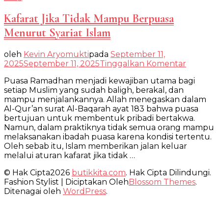
Kafarat Jika Tidak Mampu Berpuasa
Menurut Syariat Islam
oleh
Kevin Aryomukti
pada
September 11,
pada
2025
September 11, 2025
Tinggalkan Komentar
Kafarat
Puasa Ramadhan menjadi kewajiban utama bagi
Jika
setiap Muslim yang sudah baligh, berakal, dan
Tidak
mampu menjalankannya. Allah menegaskan dalam
Mampu
Al-Qur’an surat Al-Baqarah ayat 183 bahwa puasa
Berpuas
bertujuan untuk membentuk pribadi bertakwa.
Menuru
Namun, dalam praktiknya tidak semua orang mampu
Syariat
melaksanakan ibadah puasa karena kondisi tertentu.
Islam
Oleh sebab itu, Islam memberikan jalan keluar
melalui aturan kafarat jika tidak …
© Hak Cipta2026
butikkita.com
. Hak Cipta Dilindungi.
Fashion Stylist | Diciptakan Oleh
Blossom Themes
.
Ditenagai oleh
WordPress
.