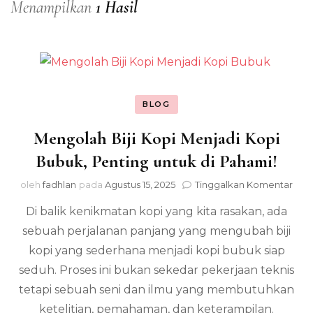
Menampilkan
1 Hasil
BLOG
Mengolah Biji Kopi Menjadi Kopi
Bubuk, Penting untuk di Pahami!
pad
oleh
fadhlan
pada
Agustus 15, 2025
Tinggalkan Komentar
Men
Di balik kenikmatan kopi yang kita rasakan, ada
Biji
Kop
sebuah perjalanan panjang yang mengubah biji
Men
kopi yang sederhana menjadi kopi bubuk siap
Kop
Bub
seduh. Proses ini bukan sekedar pekerjaan teknis
Pen
tetapi sebuah seni dan ilmu yang membutuhkan
unt
ketelitian, pemahaman, dan keterampilan.
di