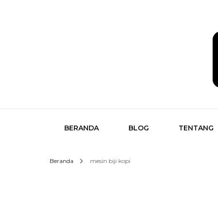
Temukan Semua Disini!
butikk
BERANDA
BLOG
TENTANG
Beranda
mesin biji kopi