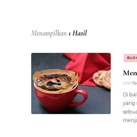
Menampilkan
1 Hasil
BLO
Meng
oleh
fa
Di ba
yang 
sebua
menja