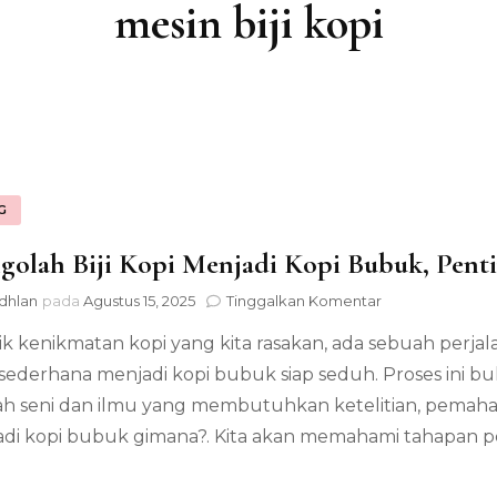
mesin biji kopi
G
olah Biji Kopi Menjadi Kopi Bubuk, Penti
pada
dhlan
pada
Agustus 15, 2025
Tinggalkan Komentar
Mengolah
lik kenikmatan kopi yang kita rasakan, ada sebuah perj
Biji
Kopi
sederhana menjadi kopi bubuk siap seduh. Proses ini bu
Menjadi
h seni dan ilmu yang membutuhkan ketelitian, pemaham
Kopi
Bubuk,
di kopi bubuk gimana?. Kita akan memahami tahapan pe
Penting
untuk