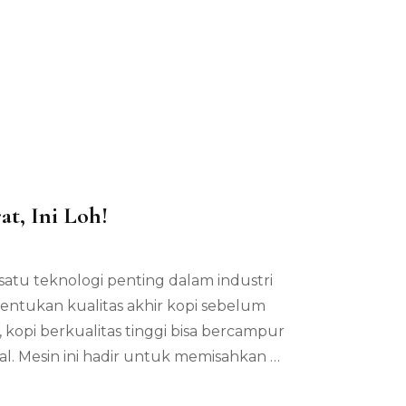
t, Ini Loh!
da
sin
 satu teknologi penting dalam industri
tasi
i
entukan kualitas akhir kopi sebelum
ngan
kopi berkualitas tinggi bisa bercampur
il
ding
al. Mesin ini hadir untuk memisahkan …
rat,