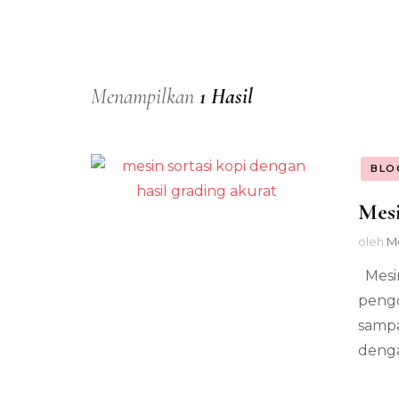
Menampilkan
1 Hasil
BLO
Mesi
oleh
M
Mesin
pengo
sampa
denga