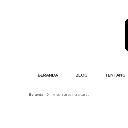
Temukan Semua Disini!
butikk
BERANDA
BLOG
TENTANG
Beranda
mesin grading akurat