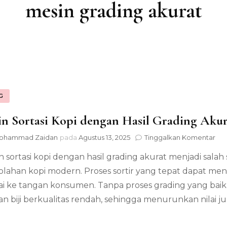
mesin grading akurat
G
n Sortasi Kopi dengan Hasil Grading Akura
pa
ohammad Zaidan
pada
Agustus 13, 2025
Tinggalkan Komentar
Me
 sortasi kopi dengan hasil grading akurat menjadi salah
Sor
Kop
lahan kopi modern. Proses sortir yang tepat dapat men
de
i ke tangan konsumen. Tanpa proses grading yang baik, 
Has
Gra
n biji berkualitas rendah, sehingga menurunkan nilai ju
Aku
Ini