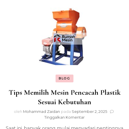
BLOG
Tips Memilih Mesin Pencacah Plastik
Sesuai Kebutuhan
oleh
Mohammad Zaidan
pada
September 2, 2025
pada
Tinggalkan Komentar
Tips
Saat ini, banyak orang mulai menyadari pentingnya
Memilih